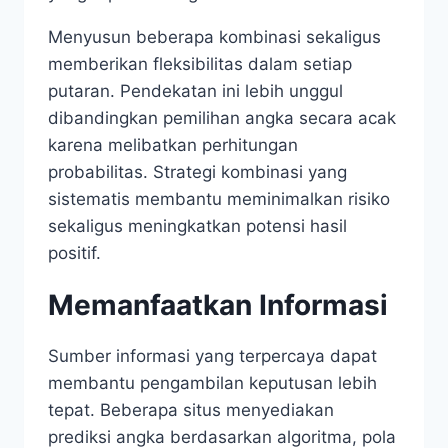
Menyusun beberapa kombinasi sekaligus
memberikan fleksibilitas dalam setiap
putaran. Pendekatan ini lebih unggul
dibandingkan pemilihan angka secara acak
karena melibatkan perhitungan
probabilitas. Strategi kombinasi yang
sistematis membantu meminimalkan risiko
sekaligus meningkatkan potensi hasil
positif.
Memanfaatkan Informasi
Sumber informasi yang terpercaya dapat
membantu pengambilan keputusan lebih
tepat. Beberapa situs menyediakan
prediksi angka berdasarkan algoritma, pola