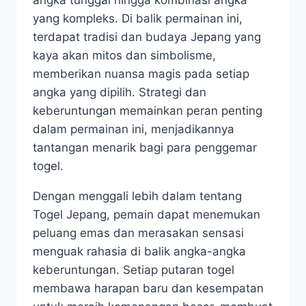
angka tunggal hingga kombinasi angka
yang kompleks. Di balik permainan ini,
terdapat tradisi dan budaya Jepang yang
kaya akan mitos dan simbolisme,
memberikan nuansa magis pada setiap
angka yang dipilih. Strategi dan
keberuntungan memainkan peran penting
dalam permainan ini, menjadikannya
tantangan menarik bagi para penggemar
togel.
Dengan menggali lebih dalam tentang
Togel Jepang, pemain dapat menemukan
peluang emas dan merasakan sensasi
menguak rahasia di balik angka-angka
keberuntungan. Setiap putaran togel
membawa harapan baru dan kesempatan