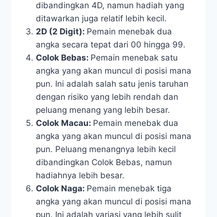
dibandingkan 4D, namun hadiah yang
ditawarkan juga relatif lebih kecil.
2D (2 Digit):
Pemain menebak dua
angka secara tepat dari 00 hingga 99.
Colok Bebas:
Pemain menebak satu
angka yang akan muncul di posisi mana
pun. Ini adalah salah satu jenis taruhan
dengan risiko yang lebih rendah dan
peluang menang yang lebih besar.
Colok Macau:
Pemain menebak dua
angka yang akan muncul di posisi mana
pun. Peluang menangnya lebih kecil
dibandingkan Colok Bebas, namun
hadiahnya lebih besar.
Colok Naga:
Pemain menebak tiga
angka yang akan muncul di posisi mana
pun. Ini adalah variasi yang lebih sulit