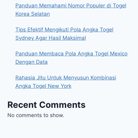
Panduan Memahami Nomor Populer di Togel
Korea Selatan
Tips Efektif Mengikuti Pola Angka Togel
Sydney Agar Hasil Maksimal
Panduan Membaca Pola Angka Togel Mexico
Dengan Data
Rahasia Jitu Untuk Menyusun Kombinasi
Angka Togel New York
Recent Comments
No comments to show.