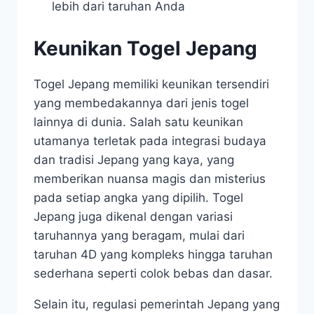
lebih dari taruhan Anda
Keunikan Togel Jepang
Togel Jepang memiliki keunikan tersendiri
yang membedakannya dari jenis togel
lainnya di dunia. Salah satu keunikan
utamanya terletak pada integrasi budaya
dan tradisi Jepang yang kaya, yang
memberikan nuansa magis dan misterius
pada setiap angka yang dipilih. Togel
Jepang juga dikenal dengan variasi
taruhannya yang beragam, mulai dari
taruhan 4D yang kompleks hingga taruhan
sederhana seperti colok bebas dan dasar.
Selain itu, regulasi pemerintah Jepang yang