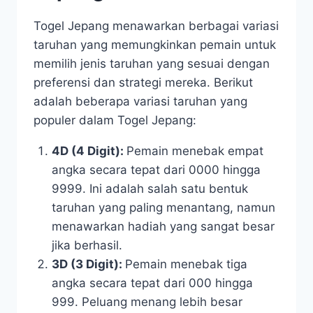
Togel Jepang menawarkan berbagai variasi
taruhan yang memungkinkan pemain untuk
memilih jenis taruhan yang sesuai dengan
preferensi dan strategi mereka. Berikut
adalah beberapa variasi taruhan yang
populer dalam Togel Jepang:
4D (4 Digit):
Pemain menebak empat
angka secara tepat dari 0000 hingga
9999. Ini adalah salah satu bentuk
taruhan yang paling menantang, namun
menawarkan hadiah yang sangat besar
jika berhasil.
3D (3 Digit):
Pemain menebak tiga
angka secara tepat dari 000 hingga
999. Peluang menang lebih besar