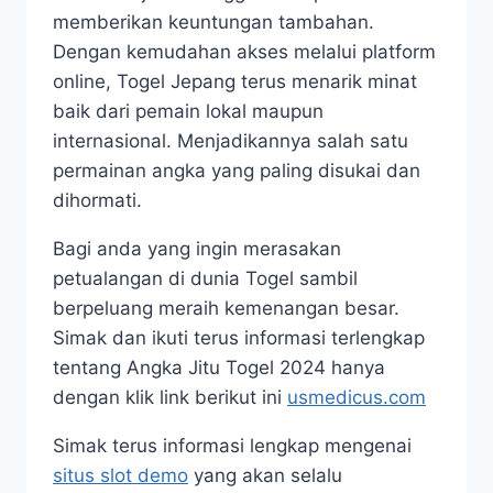
memberikan keuntungan tambahan.
Dengan kemudahan akses melalui platform
online, Togel Jepang terus menarik minat
baik dari pemain lokal maupun
internasional. Menjadikannya salah satu
permainan angka yang paling disukai dan
dihormati.
Bagi anda yang ingin merasakan
petualangan di dunia Togel sambil
berpeluang meraih kemenangan besar.
Simak dan ikuti terus informasi terlengkap
tentang Angka Jitu Togel 2024 hanya
dengan klik link berikut ini
usmedicus.com
Simak terus informasi lengkap mengenai
situs slot demo
yang akan selalu