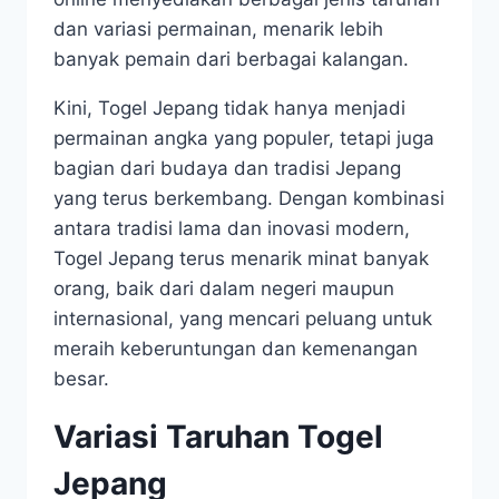
dan variasi permainan, menarik lebih
banyak pemain dari berbagai kalangan.
Kini, Togel Jepang tidak hanya menjadi
permainan angka yang populer, tetapi juga
bagian dari budaya dan tradisi Jepang
yang terus berkembang. Dengan kombinasi
antara tradisi lama dan inovasi modern,
Togel Jepang terus menarik minat banyak
orang, baik dari dalam negeri maupun
internasional, yang mencari peluang untuk
meraih keberuntungan dan kemenangan
besar.
Variasi Taruhan Togel
Jepang