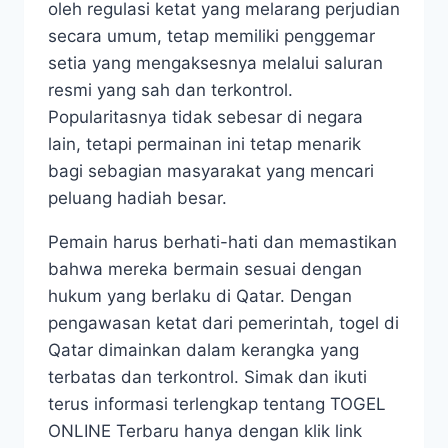
oleh regulasi ketat yang melarang perjudian
secara umum, tetap memiliki penggemar
setia yang mengaksesnya melalui saluran
resmi yang sah dan terkontrol.
Popularitasnya tidak sebesar di negara
lain, tetapi permainan ini tetap menarik
bagi sebagian masyarakat yang mencari
peluang hadiah besar.
Pemain harus berhati-hati dan memastikan
bahwa mereka bermain sesuai dengan
hukum yang berlaku di Qatar. Dengan
pengawasan ketat dari pemerintah, togel di
Qatar dimainkan dalam kerangka yang
terbatas dan terkontrol. Simak dan ikuti
terus informasi terlengkap tentang TOGEL
ONLINE Terbaru hanya dengan klik link