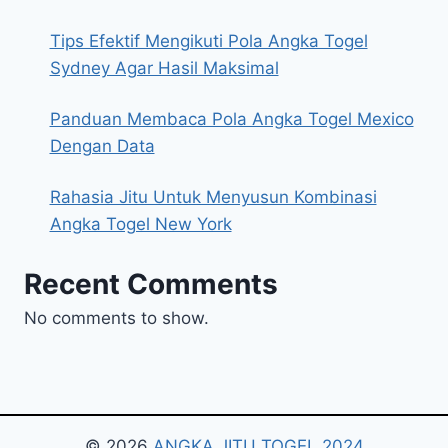
Tips Efektif Mengikuti Pola Angka Togel
Sydney Agar Hasil Maksimal
Panduan Membaca Pola Angka Togel Mexico
Dengan Data
Rahasia Jitu Untuk Menyusun Kombinasi
Angka Togel New York
Recent Comments
No comments to show.
© 2026
ANGKA JITU TOGEL 2024