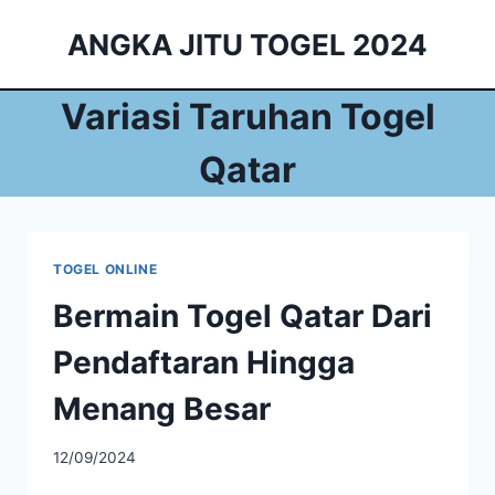
Skip
ANGKA JITU TOGEL 2024
to
content
Variasi Taruhan Togel
Qatar
TOGEL ONLINE
Bermain Togel Qatar Dari
Pendaftaran Hingga
Menang Besar
12/09/2024