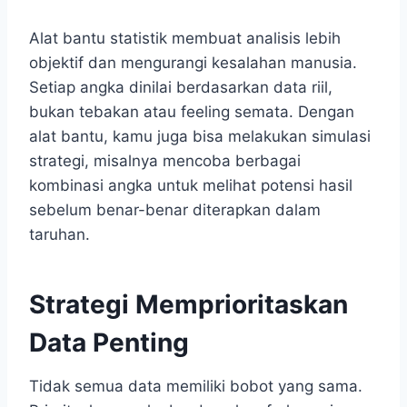
Alat bantu statistik membuat analisis lebih
objektif dan mengurangi kesalahan manusia.
Setiap angka dinilai berdasarkan data riil,
bukan tebakan atau feeling semata. Dengan
alat bantu, kamu juga bisa melakukan simulasi
strategi, misalnya mencoba berbagai
kombinasi angka untuk melihat potensi hasil
sebelum benar-benar diterapkan dalam
taruhan.
Strategi Memprioritaskan
Data Penting
Tidak semua data memiliki bobot yang sama.