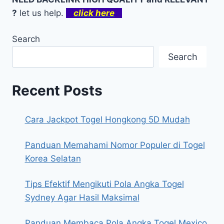
?
let us help.
click here
Search
Search
Recent Posts
Cara Jackpot Togel Hongkong 5D Mudah
Panduan Memahami Nomor Populer di Togel
Korea Selatan
Tips Efektif Mengikuti Pola Angka Togel
Sydney Agar Hasil Maksimal
Panduan Membaca Pola Angka Togel Mexico