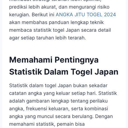
prediksi lebih akurat, dan mengurangi risiko
kerugian. Berikut ini
ANGKA JITU TOGEL 2024
akan membahas panduan lengkap teknik
membaca statistik togel Japan secara detail
agar setiap taruhan lebih terarah.
Memahami Pentingnya
Statistik Dalam Togel Japan
Statistik dalam togel Japan bukan sekadar
catatan angka yang keluar setiap hari. Statistik
adalah gambaran lengkap tentang perilaku
angka, frekuensi keluaran, serta kombinasi
angka yang muncul secara berulang. Dengan
memahami statistik, pemain bisa