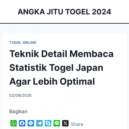
Skip
ANGKA JITU TOGEL 2024
to
content
TOGEL ONLINE
Teknik Detail Membaca
Statistik Togel Japan
Agar Lebih Optimal
02/08/2026
Bagikan
W
F
M
T
S
L
X
Share