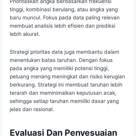
Prioritaskan angka berdasarkan frekuensi
tinggi, kombinasi berulang, atau angka yang
baru muncul. Fokus pada data paling relevan
membuat analisis lebih efisien dan prediksi
lebih akurat.
Strategi prioritas data juga membantu dalam
menentukan batas taruhan. Dengan fokus
pada angka yang memiliki potensi tinggi,
peluang menang meningkat dan risiko kerugian
berkurang. Strategi ini membuat taruhan lebih
terarah dan meminimalkan keputusan acak,
sehingga setiap taruhan memiliki dasar yang
jelas dan rasional.
Evaluasi Dan Penyesuaian