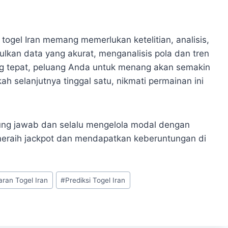
togel Iran memang memerlukan ketelitian, analisis,
kan data yang akurat, menganalisis pola dan tren
ng tepat, peluang Anda untuk menang akan semakin
 selanjutnya tinggal satu, nikmati permainan ini
ung jawab dan selalu mengelola modal dengan
meraih jackpot dan mendapatkan keberuntungan di
aran Togel Iran
#
Prediksi Togel Iran