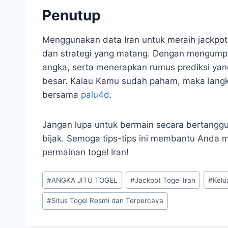
Penutup
Menggunakan data Iran untuk meraih jackpot 
dan strategi yang matang. Dengan mengumpul
angka, serta menerapkan rumus prediksi ya
besar. Kalau Kamu sudah paham, maka langkah
bersama
palu4d
.
Jangan lupa untuk bermain secara bertangg
bijak. Semoga tips-tips ini membantu Anda 
permainan togel Iran!
Post
#
ANGKA JITU TOGEL
#
Jackpot Togel Iran
#
Kelu
Tags:
#
Situs Togel Resmi dan Terpercaya