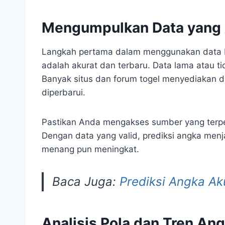
Mengumpulkan Data yang 
Langkah pertama dalam menggunakan data I
adalah akurat dan terbaru. Data lama atau t
Banyak situs dan forum togel menyediakan da
diperbarui.
Pastikan Anda mengakses sumber yang terperc
Dengan data yang valid, prediksi angka men
menang pun meningkat.
Baca Juga:
Prediksi Angka Ak
Analisis Pola dan Tren An