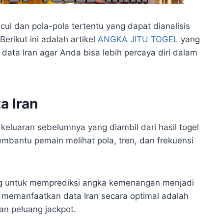
ul dan pola-pola tertentu yang dapat dianalisis
erikut ini adalah artikel
ANGKA JITU TOGEL
yang
ata Iran agar Anda bisa lebih percaya diri dalam
a Iran
eluaran sebelumnya yang diambil dari hasil togel
embantu pemain melihat pola, tren, dan frekuensi
ng untuk memprediksi angka kemenangan menjadi
n memanfaatkan data Iran secara optimal adalah
an peluang jackpot.