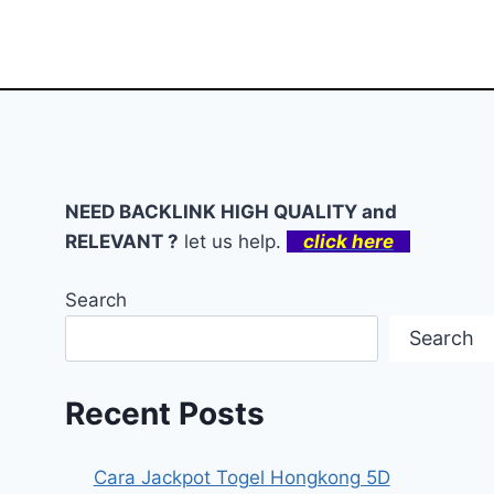
NEED BACKLINK HIGH QUALITY and
RELEVANT ?
let us help.
click here
Search
Search
Recent Posts
Cara Jackpot Togel Hongkong 5D