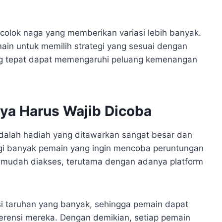
 colok naga yang memberikan variasi lebih banyak.
main untuk memilih strategi yang sesuai dengan
ang tepat dapat memengaruhi peluang kemenangan
ya Harus Wajib Dicoba
adalah hadiah yang ditawarkan sangat besar dan
bagi banyak pemain yang ingin mencoba peruntungan
at mudah diakses, terutama dengan adanya platform
asi taruhan yang banyak, sehingga pemain dapat
rensi mereka. Dengan demikian, setiap pemain