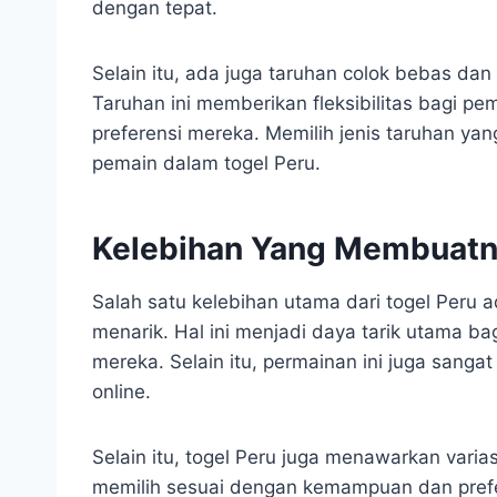
dengan tepat.
Selain itu, ada juga taruhan colok bebas dan
Taruhan ini memberikan fleksibilitas bagi pe
preferensi mereka. Memilih jenis taruhan y
pemain dalam togel Peru.
Kelebihan Yang Membuatn
Salah satu kelebihan utama dari togel Peru 
menarik. Hal ini menjadi daya tarik utama 
mereka. Selain itu, permainan ini juga sang
online.
Selain itu, togel Peru juga menawarkan vari
memilih sesuai dengan kemampuan dan prefe