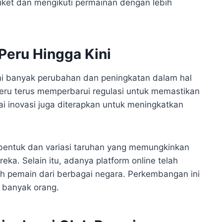
ket dan mengikuti permainan dengan lebih
 Peru
Hingga Kini
ami banyak perubahan dan peningkatan dalam hal
eru terus memperbarui regulasi untuk memastikan
ai inovasi juga diterapkan untuk meningkatkan
i bentuk dan variasi taruhan yang memungkinkan
ka. Selain itu, adanya platform online telah
h pemain dari berbagai negara. Perkembangan ini
 banyak orang.