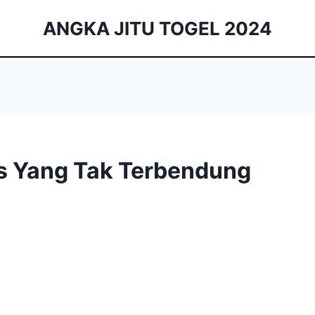
ANGKA JITU TOGEL 2024
as Yang Tak Terbendung