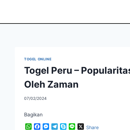
Skip
to
content
TOGEL ONLINE
Togel Peru – Popularit
Oleh Zaman
07/02/2024
Bagikan
W
F
M
T
S
L
X
Share