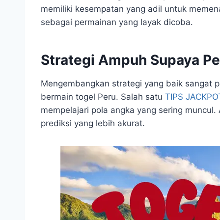
memiliki kesempatan yang adil untuk memen
sebagai permainan yang layak dicoba.
Strategi Ampuh Supaya P
Mengembangkan strategi yang baik sangat p
bermain togel Peru. Salah satu
TIPS JACKPO
mempelajari pola angka yang sering muncul.
prediksi yang lebih akurat.