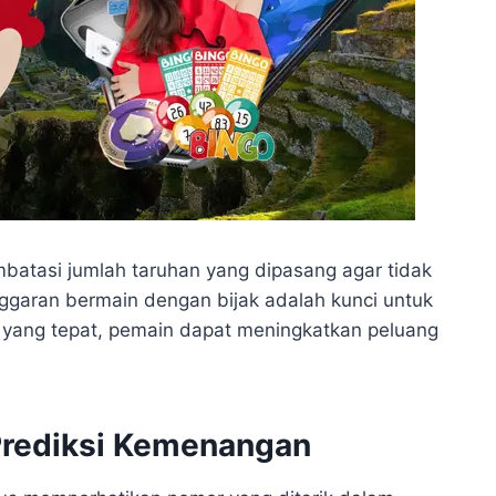
mbatasi jumlah taruhan yang dipasang agar tidak
nggaran bermain dengan bijak adalah kunci untuk
i yang tepat, pemain dapat meningkatkan peluang
Prediksi Kemenangan