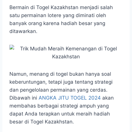
h
a
e
e
k
i
a
c
s
l
y
n
Bermain di Togel Kazakhstan menjadi salah
t
e
s
e
p
e
satu permainan lotere yang diminati oleh
s
b
e
g
e
banyak orang karena hadiah besar yang
A
o
n
r
ditawarkan.
p
o
g
a
p
k
e
m
r
Namun, menang di togel bukan hanya soal
keberuntungan, tetapi juga tentang strategi
dan pengelolaan permainan yang cerdas.
Dibawah ini
ANGKA JITU TOGEL 2024
akan
membahas berbagai strategi ampuh yang
dapat Anda terapkan untuk meraih hadiah
besar di Togel Kazakhstan.