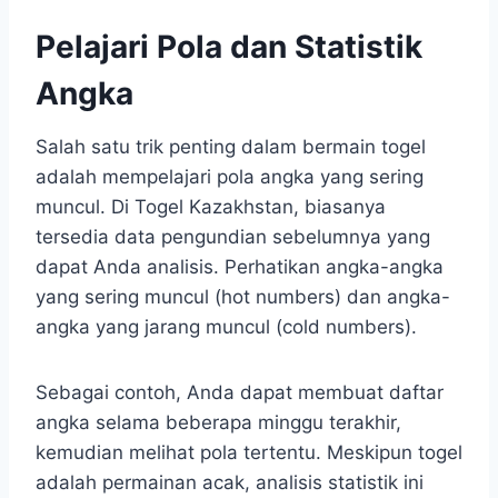
Pelajari Pola dan Statistik
Angka
Salah satu trik penting dalam bermain togel
adalah mempelajari pola angka yang sering
muncul. Di Togel Kazakhstan, biasanya
tersedia data pengundian sebelumnya yang
dapat Anda analisis. Perhatikan angka-angka
yang sering muncul (hot numbers) dan angka-
angka yang jarang muncul (cold numbers).
Sebagai contoh, Anda dapat membuat daftar
angka selama beberapa minggu terakhir,
kemudian melihat pola tertentu. Meskipun togel
adalah permainan acak, analisis statistik ini