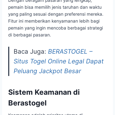
Dengan beragam pasaran yang lengkap,
pemain bisa memilih jenis taruhan dan waktu
yang paling sesuai dengan preferensi mereka.
Fitur ini memberikan kenyamanan lebih bagi
pemain yang ingin mencoba berbagai strategi
di berbagai pasaran.
Baca Juga:
BERASTOGEL –
Situs Togel Online Legal Dapat
Peluang Jackpot Besar
Sistem Keamanan di
Berastogel