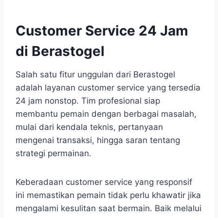
Customer Service 24 Jam
di Berastogel
Salah satu fitur unggulan dari Berastogel
adalah layanan customer service yang tersedia
24 jam nonstop. Tim profesional siap
membantu pemain dengan berbagai masalah,
mulai dari kendala teknis, pertanyaan
mengenai transaksi, hingga saran tentang
strategi permainan.
Keberadaan customer service yang responsif
ini memastikan pemain tidak perlu khawatir jika
mengalami kesulitan saat bermain. Baik melalui