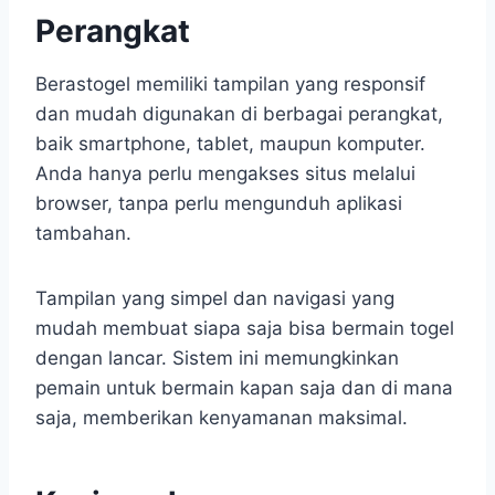
Perangkat
Berastogel memiliki tampilan yang responsif
dan mudah digunakan di berbagai perangkat,
baik smartphone, tablet, maupun komputer.
Anda hanya perlu mengakses situs melalui
browser, tanpa perlu mengunduh aplikasi
tambahan.
Tampilan yang simpel dan navigasi yang
mudah membuat siapa saja bisa bermain togel
dengan lancar. Sistem ini memungkinkan
pemain untuk bermain kapan saja dan di mana
saja, memberikan kenyamanan maksimal.