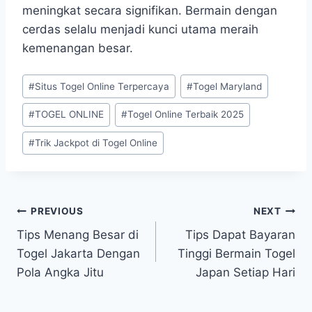
meningkat secara signifikan. Bermain dengan
cerdas selalu menjadi kunci utama meraih
kemenangan besar.
Post
#
Situs Togel Online Terpercaya
#
Togel Maryland
Tags:
#
TOGEL ONLINE
#
Togel Online Terbaik 2025
#
Trik Jackpot di Togel Online
Post
PREVIOUS
NEXT
Tips Menang Besar di
Tips Dapat Bayaran
navigation
Togel Jakarta Dengan
Tinggi Bermain Togel
Pola Angka Jitu
Japan Setiap Hari