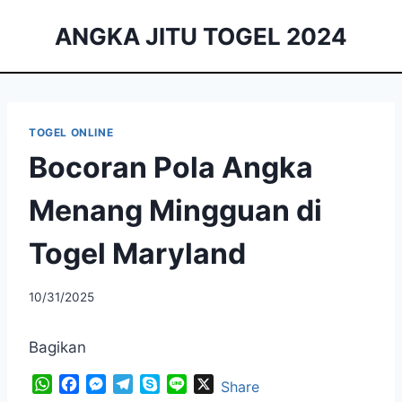
Skip
ANGKA JITU TOGEL 2024
to
content
TOGEL ONLINE
Bocoran Pola Angka
Menang Mingguan di
Togel Maryland
10/31/2025
Bagikan
W
F
M
T
S
L
X
Share