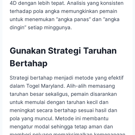
4D dengan lebih tepat. Analisis yang konsisten
terhadap pola angka memungkinkan pemain
untuk menemukan “angka panas” dan “angka
dingin” setiap minggunya.
Gunakan Strategi Taruhan
Bertahap
Strategi bertahap menjadi metode yang efektif
dalam Togel Maryland. Alih-alih memasang
taruhan besar sekaligus, pemain disarankan
untuk memulai dengan taruhan kecil dan
meningkat secara bertahap sesuai hasil dan
pola yang muncul. Metode ini membantu
mengatur modal sehingga tetap aman dan
memberi peluang memaksimalkan kemenangan