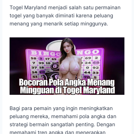
h
a
e
e
k
i
a
c
s
l
y
n
Togel Maryland menjadi salah satu permainan
t
e
s
e
p
e
togel yang banyak diminati karena peluang
s
b
e
g
e
menang yang menarik setiap minggunya.
A
o
n
r
p
o
g
a
p
k
e
m
r
Bagi para pemain yang ingin meningkatkan
peluang mereka, memahami pola angka dan
strategi bermain sangatlah penting. Dengan
memahami tren angka dan menerapkan