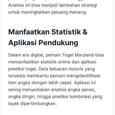
Analisis ini bisa menjadi tambahan strategi
untuk meningkatkan peluang menang.
Manfaatkan Statistik &
Aplikasi Pendukung
Dalam era digital, pemain Togel Maryland bisa
memanfaatkan statistik online dan aplikasi
prediksi togel. Data keluaran historis yang
tersedia membantu pemain mengidentifikasi
tren angka dengan lebih cepat. Aplikasi ini
sering menyediakan analisis angka panas,
angka dingin, hingga prediksi kombinasi yang
layak dipertimbangkan.