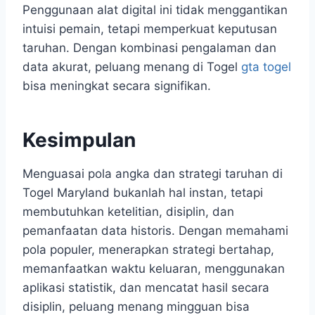
Penggunaan alat digital ini tidak menggantikan
intuisi pemain, tetapi memperkuat keputusan
taruhan. Dengan kombinasi pengalaman dan
data akurat, peluang menang di Togel
gta togel
bisa meningkat secara signifikan.
Kesimpulan
Menguasai pola angka dan strategi taruhan di
Togel Maryland bukanlah hal instan, tetapi
membutuhkan ketelitian, disiplin, dan
pemanfaatan data historis. Dengan memahami
pola populer, menerapkan strategi bertahap,
memanfaatkan waktu keluaran, menggunakan
aplikasi statistik, dan mencatat hasil secara
disiplin, peluang menang mingguan bisa