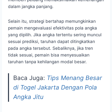
dalam jangka panjang.
Selain itu, strategi bertahap memungkinkan
pemain mengevaluasi efektivitas pola angka
yang dipilih. Jika angka tertentu sering muncul
sesuai prediksi, taruhan dapat ditingkatkan
pada angka tersebut. Sebaliknya, jika tren
tidak sesuai, pemain bisa menyesuaikan
taruhan tanpa kehilangan modal besar.
Baca Juga:
Tips Menang Besar
di Togel Jakarta Dengan Pola
Angka Jitu