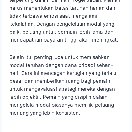
terpenting dalam bermain Togel Japan. Pemain
harus menentukan batas taruhan harian dan
tidak terbawa emosi saat mengalami
kekalahan. Dengan pengelolaan modal yang
baik, peluang untuk bermain lebih lama dan
mendapatkan bayaran tinggi akan meningkat.
Selain itu, penting juga untuk memisahkan
modal taruhan dengan dana pribadi sehari-
hari. Cara ini mencegah kerugian yang terlalu
besar dan memberikan ruang bagi pemain
untuk mengevaluasi strategi mereka dengan
lebih objektif. Pemain yang disiplin dalam
mengelola modal biasanya memiliki peluang
menang yang lebih konsisten.