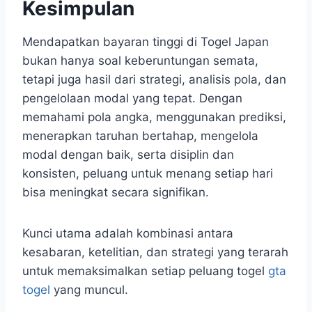
Kesimpulan
Mendapatkan bayaran tinggi di Togel Japan
bukan hanya soal keberuntungan semata,
tetapi juga hasil dari strategi, analisis pola, dan
pengelolaan modal yang tepat. Dengan
memahami pola angka, menggunakan prediksi,
menerapkan taruhan bertahap, mengelola
modal dengan baik, serta disiplin dan
konsisten, peluang untuk menang setiap hari
bisa meningkat secara signifikan.
Kunci utama adalah kombinasi antara
kesabaran, ketelitian, dan strategi yang terarah
untuk memaksimalkan setiap peluang togel
gta
togel
yang muncul.