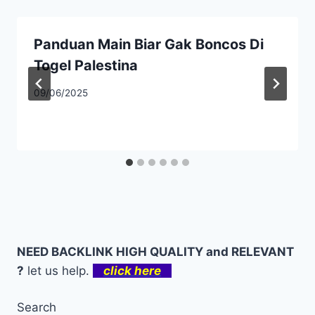
Panduan Main Biar Gak Boncos Di
Togel Palestina
09/06/2025
NEED BACKLINK HIGH QUALITY and RELEVANT
?
let us help.
click here
Search