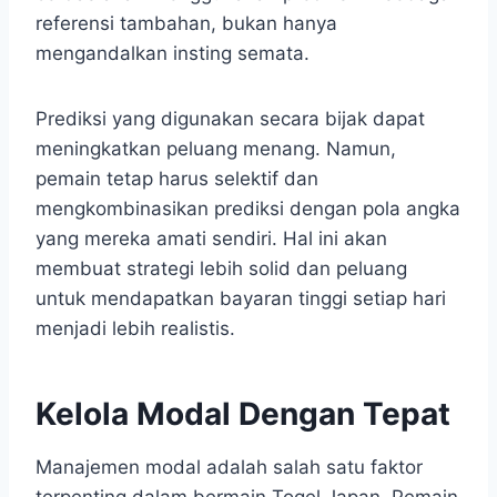
referensi tambahan, bukan hanya
mengandalkan insting semata.
Prediksi yang digunakan secara bijak dapat
meningkatkan peluang menang. Namun,
pemain tetap harus selektif dan
mengkombinasikan prediksi dengan pola angka
yang mereka amati sendiri. Hal ini akan
membuat strategi lebih solid dan peluang
untuk mendapatkan bayaran tinggi setiap hari
menjadi lebih realistis.
Kelola Modal Dengan Tepat
Manajemen modal adalah salah satu faktor