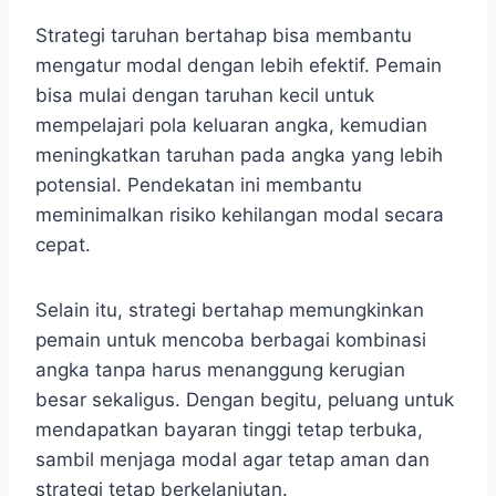
Strategi taruhan bertahap bisa membantu
mengatur modal dengan lebih efektif. Pemain
bisa mulai dengan taruhan kecil untuk
mempelajari pola keluaran angka, kemudian
meningkatkan taruhan pada angka yang lebih
potensial. Pendekatan ini membantu
meminimalkan risiko kehilangan modal secara
cepat.
Selain itu, strategi bertahap memungkinkan
pemain untuk mencoba berbagai kombinasi
angka tanpa harus menanggung kerugian
besar sekaligus. Dengan begitu, peluang untuk
mendapatkan bayaran tinggi tetap terbuka,
sambil menjaga modal agar tetap aman dan
strategi tetap berkelanjutan.