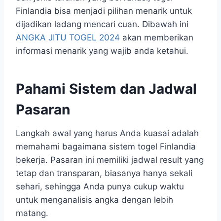
Finlandia bisa menjadi pilihan menarik untuk
dijadikan ladang mencari cuan. Dibawah ini
ANGKA JITU TOGEL 2024
akan memberikan
informasi menarik yang wajib anda ketahui.
Pahami Sistem dan Jadwal
Pasaran
Langkah awal yang harus Anda kuasai adalah
memahami bagaimana sistem togel Finlandia
bekerja. Pasaran ini memiliki jadwal result yang
tetap dan transparan, biasanya hanya sekali
sehari, sehingga Anda punya cukup waktu
untuk menganalisis angka dengan lebih
matang.