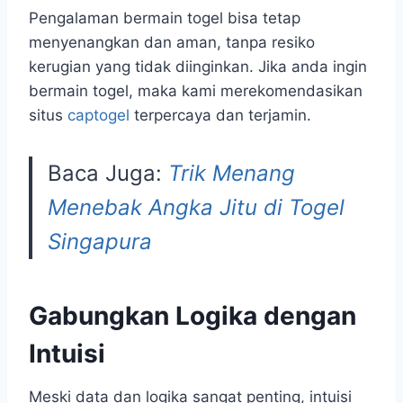
Pengalaman bermain togel bisa tetap
menyenangkan dan aman, tanpa resiko
kerugian yang tidak diinginkan. Jika anda ingin
bermain togel, maka kami merekomendasikan
situs
captogel
terpercaya dan terjamin.
Baca Juga:
Trik Menang
Menebak Angka Jitu di Togel
Singapura
Gabungkan Logika dengan
Intuisi
Meski data dan logika sangat penting, intuisi