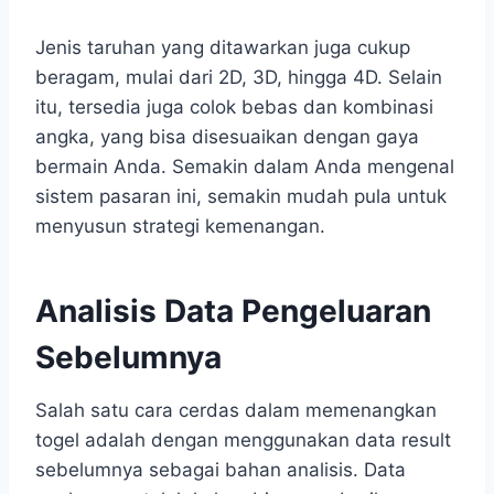
Jenis taruhan yang ditawarkan juga cukup
beragam, mulai dari 2D, 3D, hingga 4D. Selain
itu, tersedia juga colok bebas dan kombinasi
angka, yang bisa disesuaikan dengan gaya
bermain Anda. Semakin dalam Anda mengenal
sistem pasaran ini, semakin mudah pula untuk
menyusun strategi kemenangan.
Analisis Data Pengeluaran
Sebelumnya
Salah satu cara cerdas dalam memenangkan
togel adalah dengan menggunakan data result
sebelumnya sebagai bahan analisis. Data