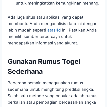
untuk meningkatkan kemungkinan menang.
Ada juga situs atau aplikasi yang dapat
membantu Anda menganalisis data ini dengan
lebih mudah seperti
atas4d
ini. Pastikan Anda
memilih sumber terpercaya untuk
mendapatkan informasi yang akurat.
Gunakan Rumus Togel
Sederhana
Beberapa pemain menggunakan rumus
sederhana untuk menghitung prediksi angka.
Salah satu metode yang populer adalah rumus
perkalian atau pembagian berdasarkan angka