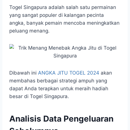
h
a
e
e
k
i
a
c
s
l
y
n
Togel Singapura adalah salah satu permainan
t
e
s
e
p
e
yang sangat populer di kalangan pecinta
s
b
e
g
e
angka, banyak pemain mencoba meningkatkan
A
o
n
r
peluang menang.
p
o
g
a
p
k
e
m
r
Dibawah ini
ANGKA JITU TOGEL 2024
akan
membahas berbagai strategi ampuh yang
dapat Anda terapkan untuk meraih hadiah
besar di Togel Singapura.
Analisis Data Pengeluaran