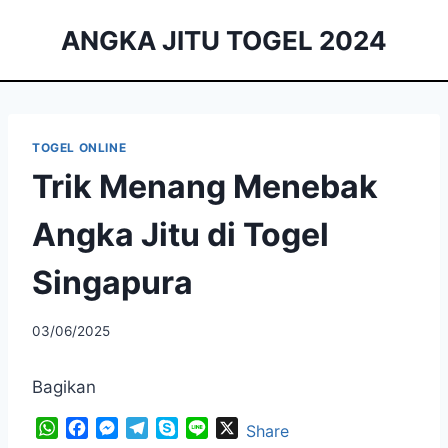
Skip
ANGKA JITU TOGEL 2024
to
content
TOGEL ONLINE
Trik Menang Menebak
Angka Jitu di Togel
Singapura
03/06/2025
Bagikan
W
F
M
T
S
L
X
Share