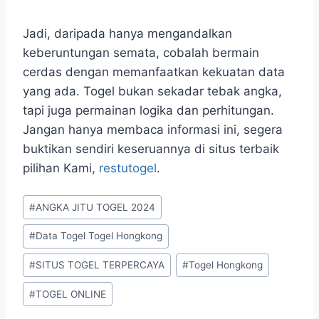
Jadi, daripada hanya mengandalkan
keberuntungan semata, cobalah bermain
cerdas dengan memanfaatkan kekuatan data
yang ada. Togel bukan sekadar tebak angka,
tapi juga permainan logika dan perhitungan.
Jangan hanya membaca informasi ini, segera
buktikan sendiri keseruannya di situs terbaik
pilihan Kami,
restutogel
.
Post
#
ANGKA JITU TOGEL 2024
Tags:
#
Data Togel Togel Hongkong
#
SITUS TOGEL TERPERCAYA
#
Togel Hongkong
#
TOGEL ONLINE