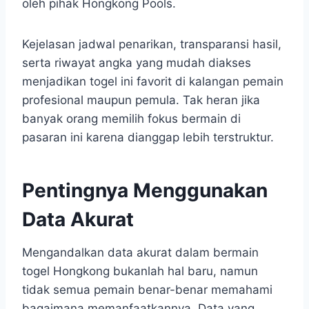
oleh pihak Hongkong Pools.
Kejelasan jadwal penarikan, transparansi hasil,
serta riwayat angka yang mudah diakses
menjadikan togel ini favorit di kalangan pemain
profesional maupun pemula. Tak heran jika
banyak orang memilih fokus bermain di
pasaran ini karena dianggap lebih terstruktur.
Pentingnya Menggunakan
Data Akurat
Mengandalkan data akurat dalam bermain
togel Hongkong bukanlah hal baru, namun
tidak semua pemain benar-benar memahami
bagaimana memanfaatkannya. Data yang