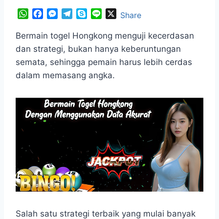
W
F
M
T
S
L
X
Share
h
a
e
e
k
i
a
c
s
l
y
n
Bermain togel Hongkong menguji kecerdasan
t
e
s
e
p
e
dan strategi, bukan hanya keberuntungan
s
b
e
g
e
semata, sehingga pemain harus lebih cerdas
A
o
n
r
dalam memasang angka.
p
o
g
a
p
k
e
m
r
Salah satu strategi terbaik yang mulai banyak