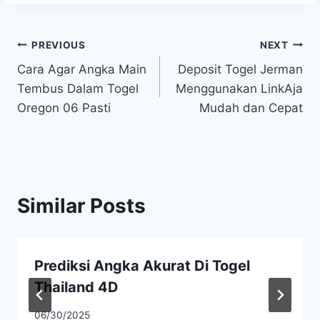
Post
PREVIOUS
NEXT
Cara Agar Angka Main
Deposit Togel Jerman
navigation
Tembus Dalam Togel
Menggunakan LinkAja
Oregon 06 Pasti
Mudah dan Cepat
Similar Posts
Prediksi Angka Akurat Di Togel
Thailand 4D
06/30/2025