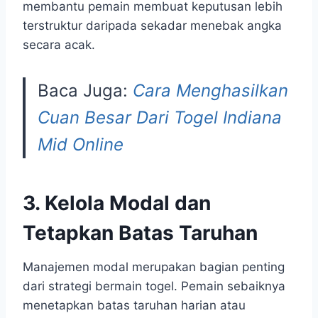
membantu pemain membuat keputusan lebih
terstruktur daripada sekadar menebak angka
secara acak.
Baca Juga:
Cara Menghasilkan
Cuan Besar Dari Togel Indiana
Mid Online
3. Kelola Modal dan
Tetapkan Batas Taruhan
Manajemen modal merupakan bagian penting
dari strategi bermain togel. Pemain sebaiknya
menetapkan batas taruhan harian atau