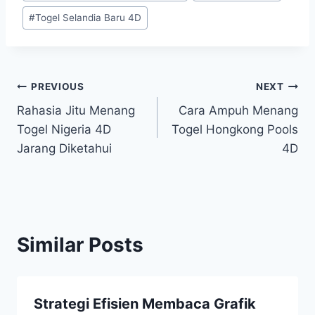
#
Togel Selandia Baru 4D
Post
PREVIOUS
NEXT
Rahasia Jitu Menang
Cara Ampuh Menang
navigation
Togel Nigeria 4D
Togel Hongkong Pools
Jarang Diketahui
4D
Similar Posts
Strategi Efisien Membaca Grafik