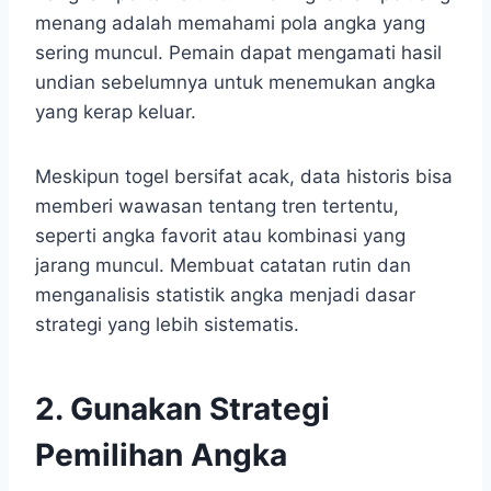
menang adalah memahami pola angka yang
sering muncul. Pemain dapat mengamati hasil
undian sebelumnya untuk menemukan angka
yang kerap keluar.
Meskipun togel bersifat acak, data historis bisa
memberi wawasan tentang tren tertentu,
seperti angka favorit atau kombinasi yang
jarang muncul. Membuat catatan rutin dan
menganalisis statistik angka menjadi dasar
strategi yang lebih sistematis.
2. Gunakan Strategi
Pemilihan Angka