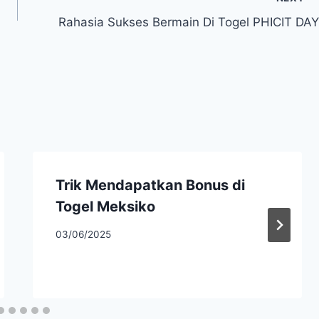
Rahasia Sukses Bermain Di Togel PHICIT DAY
Trik Mendapatkan Bonus di
Togel Meksiko
03/06/2025