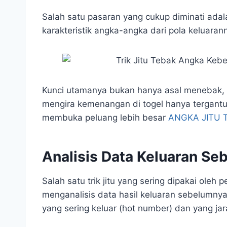
h
a
e
e
k
i
a
c
s
l
y
n
Salah satu pasaran yang cukup diminati ada
t
e
s
e
p
e
karakteristik angka-angka dari pola keluaran
s
b
e
g
e
A
o
n
r
p
o
g
a
p
k
e
m
r
Kunci utamanya bukan hanya asal menebak, t
mengira kemenangan di togel hanya tergantu
membuka peluang lebih besar
ANGKA JITU 
Analisis Data Keluaran S
Salah satu trik jitu yang sering dipakai ole
menganalisis data hasil keluaran sebelumnya.
yang sering keluar (hot number) dan yang ja