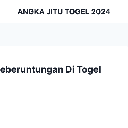
ANGKA JITU TOGEL 2024
Keberuntungan Di Togel