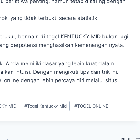
u peristiwa penting, namun tetap disaring dengan
i yang tidak terbukti secara statistik
terukur, bermain di togel KENTUCKY MID bukan lagi
 yang berpotensi menghasilkan kemenangan nyata.
. Anda memiliki dasar yang lebih kuat dalam
n intuisi. Dengan mengikuti tips dan trik ini.
online dengan lebih percaya diri melalui situs
CKY MID
#
Togel Kentucky Mid
#
TOGEL ONLINE
NEXT