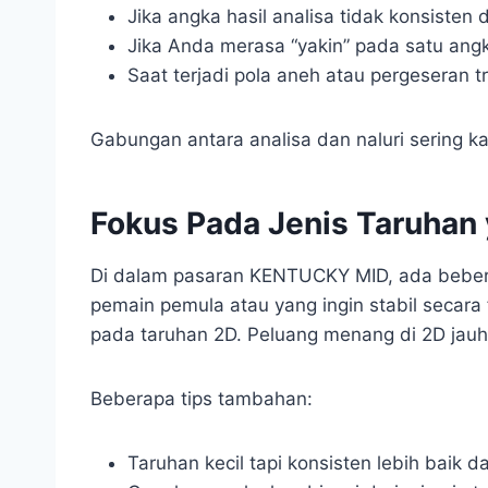
Jika angka hasil analisa tidak konsisten
Jika Anda merasa “yakin” pada satu an
Saat terjadi pola aneh atau pergeseran t
Gabungan antara analisa dan naluri sering k
Fokus Pada Jenis Taruhan 
Di dalam pasaran KENTUCKY MID, ada beberap
pemain pemula atau yang ingin stabil secara 
pada taruhan 2D. Peluang menang di 2D jauh 
Beberapa tips tambahan:
Taruhan kecil tapi konsisten lebih baik da