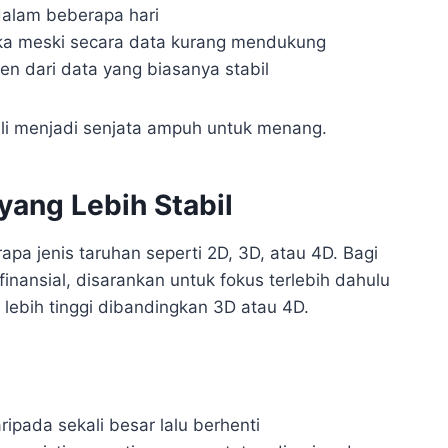
 dalam beberapa hari
gka meski secara data kurang mendukung
ren dari data yang biasanya stabil
ali menjadi senjata ampuh untuk menang.
yang Lebih Stabil
a jenis taruhan seperti 2D, 3D, atau 4D. Bagi
finansial, disarankan untuk fokus terlebih dahulu
lebih tinggi dibandingkan 3D atau 4D.
ripada sekali besar lalu berhenti