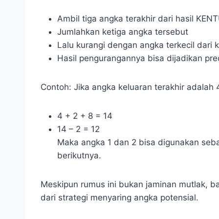
Ambil tiga angka terakhir dari hasil KE
Jumlahkan ketiga angka tersebut
Lalu kurangi dengan angka terkecil dari 
Hasil pengurangannya bisa dijadikan pre
Contoh: Jika angka keluaran terakhir adalah
4 + 2 + 8 = 14
14 – 2 = 12
Maka angka 1 dan 2 bisa digunakan seba
berikutnya.
Meskipun rumus ini bukan jaminan mutlak, 
dari strategi menyaring angka potensial.