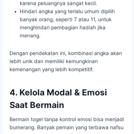
karena peluangnya sangat kecil.
Hindari angka yang terlalu umum dipilih
banyak orang, seperti 7 atau 11, untuk
menghindari pembagian hadiah jika
menang.
Dengan pendekatan ini, kombinasi angka akan
lebih unik dan memiliki kemungkinan
kemenangan yang lebih kompetitif.
4. Kelola Modal & Emosi
Saat Bermain
Bermain togel tanpa kontrol emosi bisa menjadi
bumerang. Banyak pemain yang terbawa nafsu