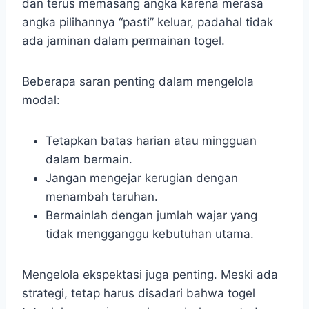
dan terus memasang angka karena merasa
angka pilihannya “pasti” keluar, padahal tidak
ada jaminan dalam permainan togel.
Beberapa saran penting dalam mengelola
modal:
Tetapkan batas harian atau mingguan
dalam bermain.
Jangan mengejar kerugian dengan
menambah taruhan.
Bermainlah dengan jumlah wajar yang
tidak mengganggu kebutuhan utama.
Mengelola ekspektasi juga penting. Meski ada
strategi, tetap harus disadari bahwa togel