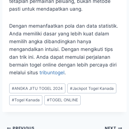
tetaplah permainan peluang, bukan metode
pasti untuk mendapatkan uang.
Dengan memanfaatkan pola dan data statistik.
Anda memiliki dasar yang lebih kuat dalam
memilih angka dibandingkan hanya
mengandalkan intuisi. Dengan mengikuti tips
dan trik ini. Anda dapat memulai perjalanan
bermain togel online dengan lebih percaya diri
melalui situs
tribuntogel
.
Post
#
ANGKA JITU TOGEL 2024
#
Jackpot Togel Kanada
Tags:
#
Togel Kanada
#
TOGEL ONLINE
PREVIOUS
NEXT