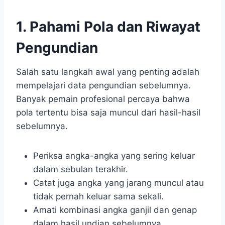
1. Pahami Pola dan Riwayat
Pengundian
Salah satu langkah awal yang penting adalah
mempelajari data pengundian sebelumnya.
Banyak pemain profesional percaya bahwa
pola tertentu bisa saja muncul dari hasil-hasil
sebelumnya.
Periksa angka-angka yang sering keluar
dalam sebulan terakhir.
Catat juga angka yang jarang muncul atau
tidak pernah keluar sama sekali.
Amati kombinasi angka ganjil dan genap
dalam hasil undian sebelumnya.