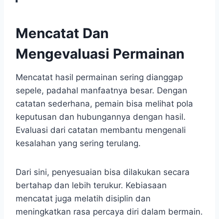
Mencatat Dan
Mengevaluasi Permainan
Mencatat hasil permainan sering dianggap
sepele, padahal manfaatnya besar. Dengan
catatan sederhana, pemain bisa melihat pola
keputusan dan hubungannya dengan hasil.
Evaluasi dari catatan membantu mengenali
kesalahan yang sering terulang.
Dari sini, penyesuaian bisa dilakukan secara
bertahap dan lebih terukur. Kebiasaan
mencatat juga melatih disiplin dan
meningkatkan rasa percaya diri dalam bermain.