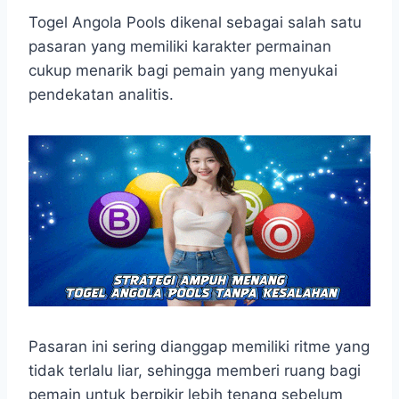
h
a
e
e
k
i
a
c
s
l
y
n
Togel Angola Pools dikenal sebagai salah satu
t
e
s
e
p
e
pasaran yang memiliki karakter permainan
s
b
e
g
e
cukup menarik bagi pemain yang menyukai
A
o
n
r
pendekatan analitis.
p
o
g
a
p
k
e
m
r
Pasaran ini sering dianggap memiliki ritme yang
tidak terlalu liar, sehingga memberi ruang bagi
pemain untuk berpikir lebih tenang sebelum