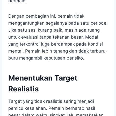
bermain.
Dengan pembagian ini, pemain tidak
menggantungkan segalanya pada satu periode.
Jika satu sesi kurang baik, masih ada ruang
untuk evaluasi tanpa tekanan besar. Modal
yang terkontrol juga berdampak pada kondisi
mental. Pemain lebih tenang dan tidak terburu-
buru mengambil keputusan berisiko.
Menentukan Target
Realistis
Target yang tidak realistis sering menjadi
pemicu kesalahan. Pemain berharap hasil
besar dalam waktu singkat, lalu memaksakan