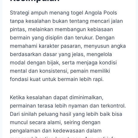
Strategi ampuh menang togel Angola Pools
tanpa kesalahan bukan tentang mencari jalan
pintas, melainkan membangun kebiasaan
bermain yang disiplin dan terukur. Dengan
memahami karakter pasaran, menyusun angka
berdasarkan dasar yang jelas, mengelola
modal dengan bijak, serta menjaga kondisi
mental dan konsistensi, pemain memiliki
fondasi kuat untuk bermain lebih rapi.
Ketika kesalahan dapat diminimalkan,
permainan terasa lebih nyaman dan terkontrol.
Dari sinilah peluang hasil yang lebih baik bisa
muncul secara alami, seiring dengan
pengalaman dan kedewasaan dalam