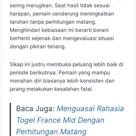
sering merugikan. Saat hasil tidak sesuai
harapan, pemain cenderung meningkatkan
taruhan tanpa perhitungan matang.
Menghindari kebiasaan ini berarti berani
berhenti sejenak dan mengevaluasi situasi
dengan pikiran tenang.
Sikap ini justru membuka peluang lebih baik di
periode berikutnya. Pemain yang mampu
menahan diri biasanya lebih konsisten dan
jarang melakukan kesalahan fatal.
Baca Juga:
Menguasai Rahasia
Togel France Mid Dengan
Perhitungan Matang