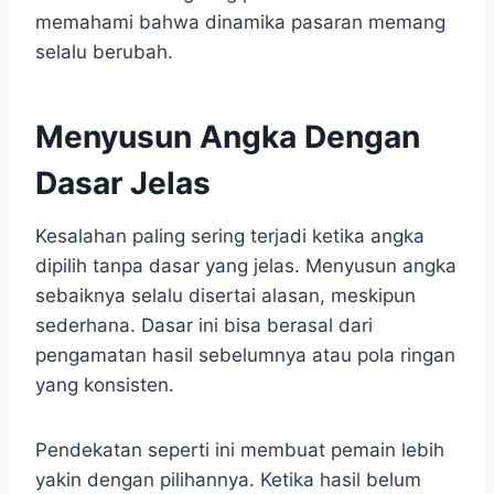
memahami bahwa dinamika pasaran memang
selalu berubah.
Menyusun Angka Dengan
Dasar Jelas
Kesalahan paling sering terjadi ketika angka
dipilih tanpa dasar yang jelas. Menyusun angka
sebaiknya selalu disertai alasan, meskipun
sederhana. Dasar ini bisa berasal dari
pengamatan hasil sebelumnya atau pola ringan
yang konsisten.
Pendekatan seperti ini membuat pemain lebih
yakin dengan pilihannya. Ketika hasil belum