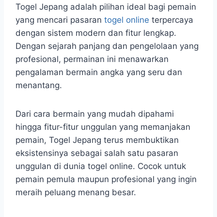
Togel Jepang adalah pilihan ideal bagi pemain
yang mencari pasaran
togel online
terpercaya
dengan sistem modern dan fitur lengkap.
Dengan sejarah panjang dan pengelolaan yang
profesional, permainan ini menawarkan
pengalaman bermain angka yang seru dan
menantang.
Dari cara bermain yang mudah dipahami
hingga fitur-fitur unggulan yang memanjakan
pemain, Togel Jepang terus membuktikan
eksistensinya sebagai salah satu pasaran
unggulan di dunia togel online. Cocok untuk
pemain pemula maupun profesional yang ingin
meraih peluang menang besar.