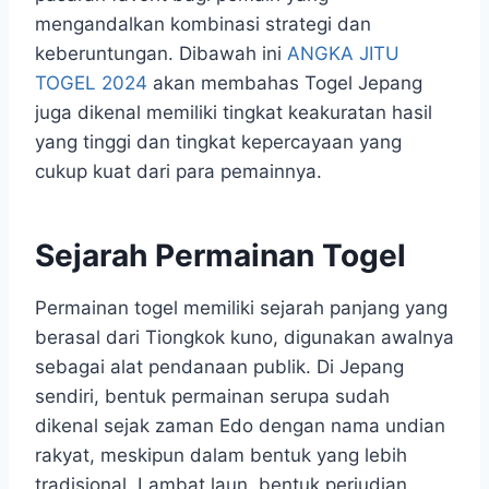
mengandalkan kombinasi strategi dan
keberuntungan. Dibawah ini
ANGKA JITU
TOGEL 2024
akan membahas Togel Jepang
juga dikenal memiliki tingkat keakuratan hasil
yang tinggi dan tingkat kepercayaan yang
cukup kuat dari para pemainnya.
Sejarah Permainan Togel
Permainan togel memiliki sejarah panjang yang
berasal dari Tiongkok kuno, digunakan awalnya
sebagai alat pendanaan publik. Di Jepang
sendiri, bentuk permainan serupa sudah
dikenal sejak zaman Edo dengan nama undian
rakyat, meskipun dalam bentuk yang lebih
tradisional. Lambat laun, bentuk perjudian