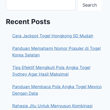
Search
Recent Posts
Cara Jackpot Togel Hongkong 5D Mudah
Panduan Memahami Nomor Populer di Togel
Korea Selatan
Tips Efektif Mengikuti Pola Angka Togel
Sydney Agar Hasil Maksimal
Panduan Membaca Pola Angka Togel Mexico
Dengan Data
Rahasia Jitu Untuk Menyusun Kombinasi