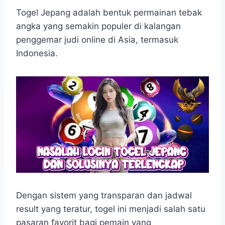
h
a
e
e
k
i
a
c
s
l
y
n
Togel Jepang adalah bentuk permainan tebak
t
e
s
e
p
e
angka yang semakin populer di kalangan
s
b
e
g
e
penggemar judi online di Asia, termasuk
A
o
n
r
Indonesia.
p
o
g
a
p
k
e
m
r
Dengan sistem yang transparan dan jadwal
result yang teratur, togel ini menjadi salah satu
pasaran favorit bagi pemain yang