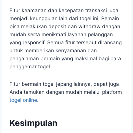
Fitur keamanan dan kecepatan transaksi juga
menjadi keunggulan lain dari togel ini. Pemain
bisa melakukan deposit dan withdraw dengan
mudah serta menikmati layanan pelanggan
yang responsif. Semua fitur tersebut dirancang
untuk memberikan kenyamanan dan
pengalaman bermain yang maksimal bagi para
penggemar togel.
Fitur bermain togel jepang lainnya, dapat juga
Anda temukan dengan mudah melalui platform
togel online
.
Kesimpulan