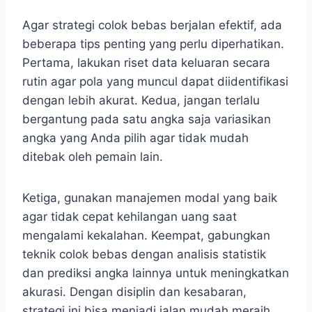
Agar strategi colok bebas berjalan efektif, ada
beberapa tips penting yang perlu diperhatikan.
Pertama, lakukan riset data keluaran secara
rutin agar pola yang muncul dapat diidentifikasi
dengan lebih akurat. Kedua, jangan terlalu
bergantung pada satu angka saja variasikan
angka yang Anda pilih agar tidak mudah
ditebak oleh pemain lain.
Ketiga, gunakan manajemen modal yang baik
agar tidak cepat kehilangan uang saat
mengalami kekalahan. Keempat, gabungkan
teknik colok bebas dengan analisis statistik
dan prediksi angka lainnya untuk meningkatkan
akurasi. Dengan disiplin dan kesabaran,
strategi ini bisa menjadi jalan mudah meraih