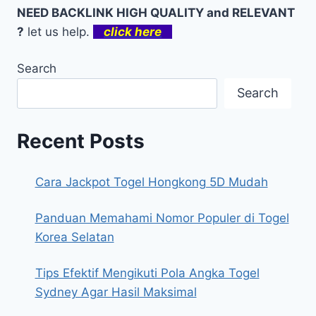
NEED BACKLINK HIGH QUALITY and RELEVANT
?
let us help.
click here
Search
Search
Recent Posts
Cara Jackpot Togel Hongkong 5D Mudah
Panduan Memahami Nomor Populer di Togel
Korea Selatan
Tips Efektif Mengikuti Pola Angka Togel
Sydney Agar Hasil Maksimal