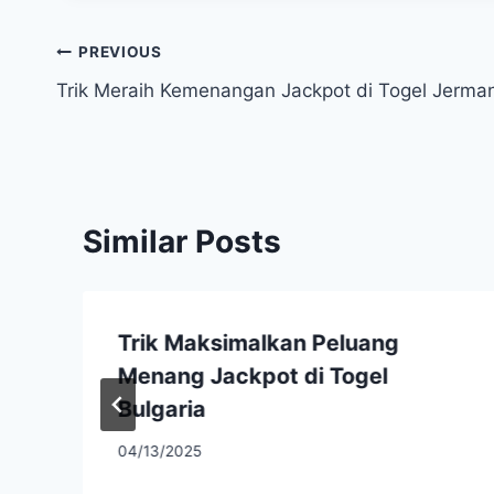
Post
PREVIOUS
Trik Meraih Kemenangan Jackpot di Togel Jerma
navigation
Similar Posts
Trik Maksimalkan Peluang
Menang Jackpot di Togel
Bulgaria
04/13/2025