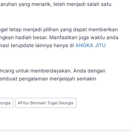
taruhan yang menarik, telah menjadi salah satu
togel tetap menjadi pilihan yang dapat memberikan
gkan hadiah besar. Manfaatkan juga waktu anda
masi terupdate lainnya hanya di
ANGKA JITU
irancang untuk memberdayakan. Anda dengan
g membuat pengalaman menjelajah semakin
eorgia
#
Fitur Bermain Togel Georgia