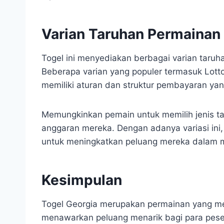
Varian Taruhan Permainan
Togel ini menyediakan berbagai varian tar
Beberapa varian yang populer termasuk Lotto
memiliki aturan dan struktur pembayaran ya
Memungkinkan pemain untuk memilih jenis ta
anggaran mereka. Dengan adanya variasi ini,
untuk meningkatkan peluang mereka dalam
Kesimpulan
Togel Georgia merupakan permainan yang m
menawarkan peluang menarik bagi para peser