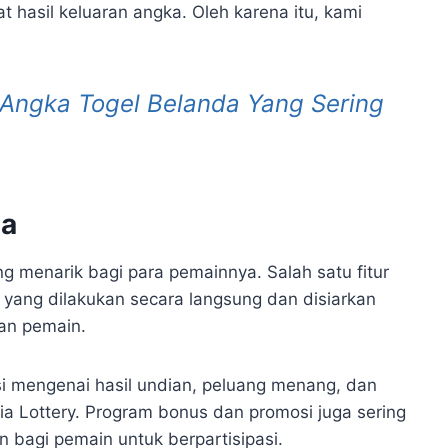
at hasil keluaran angka. Oleh karena itu, kami
 Angka Togel Belanda Yang Sering
ia
g menarik bagi para pemainnya. Salah satu fitur
 yang dilakukan secara langsung dan disiarkan
an pemain.
si mengenai hasil undian, peluang menang, dan
gia Lottery. Program bonus dan promosi juga sering
 bagi pemain untuk berpartisipasi.