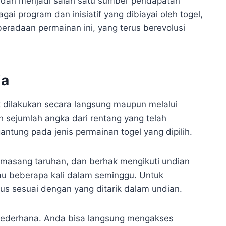
at dan menjadi salah satu sumber pendapatan
ai program dan inisiatif yang dibiayai oleh togel,
radaan permainan ini, yang terus berevolusi
ia
t dilakukan secara langsung maupun melalui
h sejumlah angka dari rentang yang telah
antung pada jenis permainan togel yang dipilih.
masang taruhan, dan berhak mengikuti undian
au beberapa kali dalam seminggu. Untuk
us sesuai dengan yang ditarik dalam undian.
sederhana. Anda bisa langsung mengakses