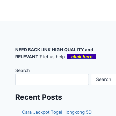
NEED BACKLINK HIGH QUALITY and
RELEVANT ?
let us help.
click here
Search
Search
Recent Posts
Cara Jackpot Togel Hongkong 5D