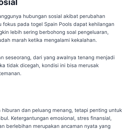
sial
rganggunya hubungan sosial akibat perubahan
u fokus pada togel Spain Pools dapat kehilangan
in lebih sering berbohong soal pengeluaran,
mudah marah ketika mengalami kekalahan.
n seseorang, dari yang awalnya tenang menjadi
ka tidak dicegah, kondisi ini bisa merusak
rtemanan.
 hiburan dan peluang menang, tetapi penting untuk
ul. Ketergantungan emosional, stres finansial,
san berlebihan merupakan ancaman nyata yang