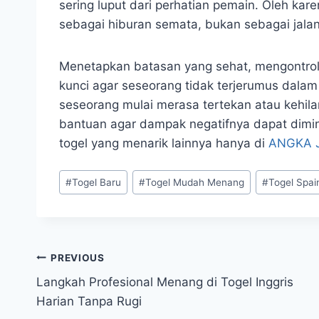
sering luput dari perhatian pemain. Oleh kare
sebagai hiburan semata, bukan sebagai jala
Menetapkan batasan yang sehat, mengontro
kunci agar seseorang tidak terjerumus dalam
seseorang mulai merasa tertekan atau kehila
bantuan agar dampak negatifnya dapat dimini
togel yang menarik lainnya hanya di
ANGKA J
Post
#
Togel Baru
#
Togel Mudah Menang
#
Togel Spai
Tags:
Post
PREVIOUS
Langkah Profesional Menang di Togel Inggris
navigation
Harian Tanpa Rugi