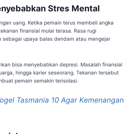
enyebabkan Stres Mental
angan uang. Ketika pemain terus membeli angka
ekanan finansial mulai terasa. Rasa rugi
 sebagai upaya balas dendam atau mengejar
bahkan bisa menyebabkan depresi. Masalah finansial
uarga, hingga karier seseorang. Tekanan tersebut
buat pemain semakin terisolasi.
 Togel Tasmania 10 Agar Kemenangan