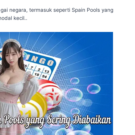
agai negara, termasuk seperti Spain Pools yang
dal kecil..