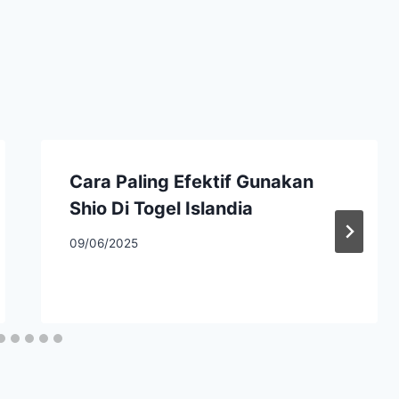
Cara Paling Efektif Gunakan
Shio Di Togel Islandia
09/06/2025