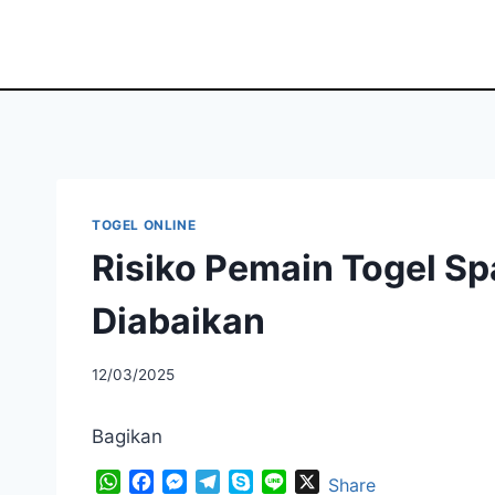
Skip
to
content
TOGEL ONLINE
Risiko Pemain Togel Sp
Diabaikan
12/03/2025
Bagikan
W
F
M
T
S
L
X
Share