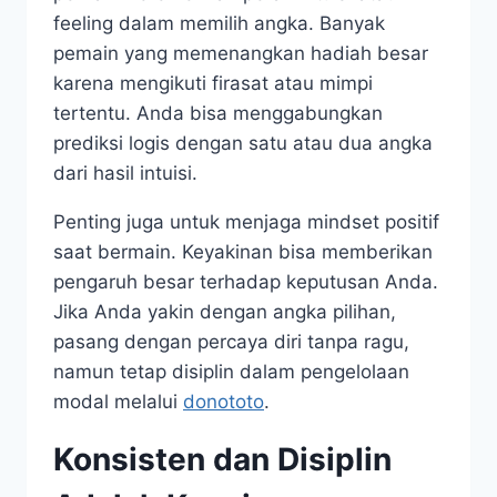
feeling dalam memilih angka. Banyak
pemain yang memenangkan hadiah besar
karena mengikuti firasat atau mimpi
tertentu. Anda bisa menggabungkan
prediksi logis dengan satu atau dua angka
dari hasil intuisi.
Penting juga untuk menjaga mindset positif
saat bermain. Keyakinan bisa memberikan
pengaruh besar terhadap keputusan Anda.
Jika Anda yakin dengan angka pilihan,
pasang dengan percaya diri tanpa ragu,
namun tetap disiplin dalam pengelolaan
modal melalui
donototo
.
Konsisten dan Disiplin