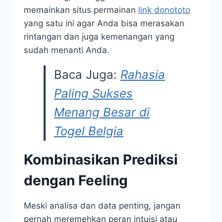
memainkan situs permainan
link donototo
yang satu ini agar Anda bisa merasakan
rintangan dan juga kemenangan yang
sudah menanti Anda.
Baca Juga:
Rahasia
Paling Sukses
Menang Besar di
Togel Belgia
Kombinasikan Prediksi
dengan Feeling
Meski analisa dan data penting, jangan
pernah meremehkan peran intuisi atau