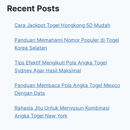
Recent Posts
Cara Jackpot Togel Hongkong 5D Mudah
Panduan Memahami Nomor Populer di Togel
Korea Selatan
Tips Efektif Mengikuti Pola Angka Togel
Sydney Agar Hasil Maksimal
Panduan Membaca Pola Angka Togel Mexico
Dengan Data
Rahasia Jitu Untuk Menyusun Kombinasi
Angka Togel New York