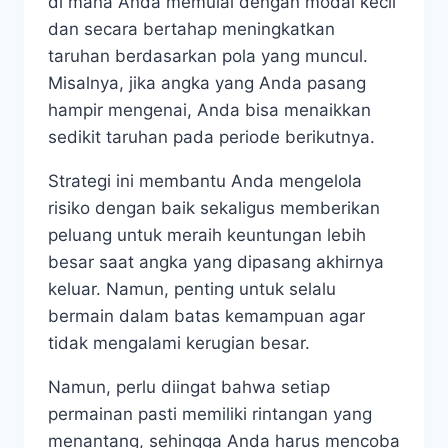
di mana Anda memulai dengan modal kecil
dan secara bertahap meningkatkan
taruhan berdasarkan pola yang muncul.
Misalnya, jika angka yang Anda pasang
hampir mengenai, Anda bisa menaikkan
sedikit taruhan pada periode berikutnya.
Strategi ini membantu Anda mengelola
risiko dengan baik sekaligus memberikan
peluang untuk meraih keuntungan lebih
besar saat angka yang dipasang akhirnya
keluar. Namun, penting untuk selalu
bermain dalam batas kemampuan agar
tidak mengalami kerugian besar.
Namun, perlu diingat bahwa setiap
permainan pasti memiliki rintangan yang
menantang, sehingga Anda harus mencoba