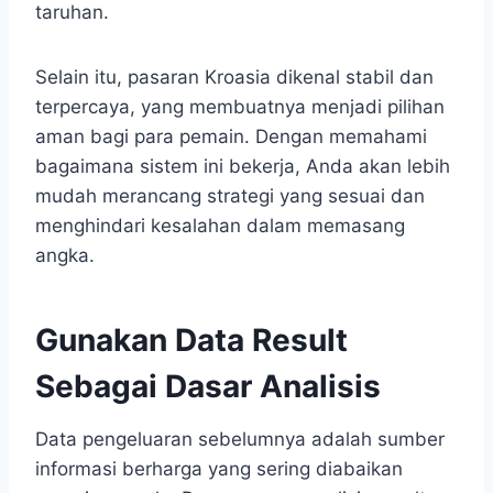
taruhan.
Selain itu, pasaran Kroasia dikenal stabil dan
terpercaya, yang membuatnya menjadi pilihan
aman bagi para pemain. Dengan memahami
bagaimana sistem ini bekerja, Anda akan lebih
mudah merancang strategi yang sesuai dan
menghindari kesalahan dalam memasang
angka.
Gunakan Data Result
Sebagai Dasar Analisis
Data pengeluaran sebelumnya adalah sumber
informasi berharga yang sering diabaikan