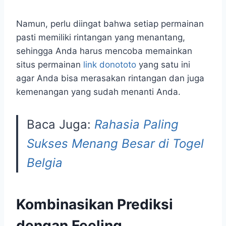
Namun, perlu diingat bahwa setiap permainan
pasti memiliki rintangan yang menantang,
sehingga Anda harus mencoba memainkan
situs permainan
link donototo
yang satu ini
agar Anda bisa merasakan rintangan dan juga
kemenangan yang sudah menanti Anda.
Baca Juga:
Rahasia Paling
Sukses Menang Besar di Togel
Belgia
Kombinasikan Prediksi
dengan Feeling