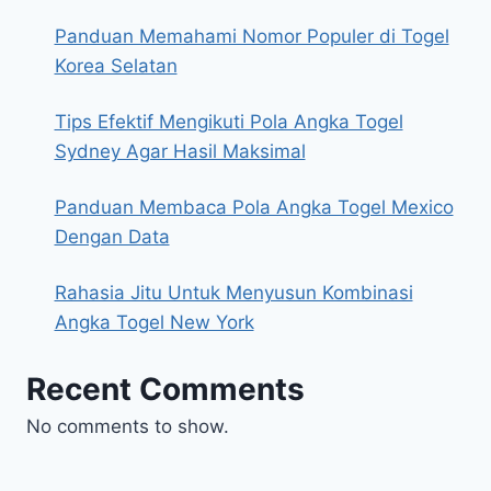
Panduan Memahami Nomor Populer di Togel
Korea Selatan
Tips Efektif Mengikuti Pola Angka Togel
Sydney Agar Hasil Maksimal
Panduan Membaca Pola Angka Togel Mexico
Dengan Data
Rahasia Jitu Untuk Menyusun Kombinasi
Angka Togel New York
Recent Comments
No comments to show.