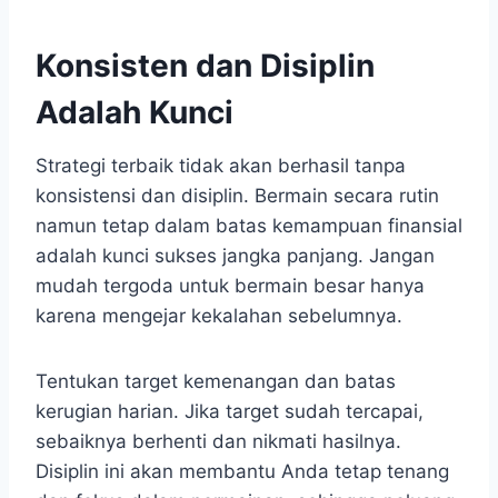
Konsisten dan Disiplin
Adalah Kunci
Strategi terbaik tidak akan berhasil tanpa
konsistensi dan disiplin. Bermain secara rutin
namun tetap dalam batas kemampuan finansial
adalah kunci sukses jangka panjang. Jangan
mudah tergoda untuk bermain besar hanya
karena mengejar kekalahan sebelumnya.
Tentukan target kemenangan dan batas
kerugian harian. Jika target sudah tercapai,
sebaiknya berhenti dan nikmati hasilnya.
Disiplin ini akan membantu Anda tetap tenang