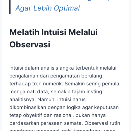
Agar Lebih Optimal
Melatih Intuisi Melalui
Observasi
Intuisi dalam analisis angka terbentuk melalui
pengalaman dan pengamatan berulang
terhadap tren numerik. Semakin sering pemula
mengamati data, semakin tajam insting
analitisnya. Namun, intuisi harus
dikombinasikan dengan logika agar keputusan
tetap obyektif dan rasional, bukan hanya
berdasarkan perasaan semata. Observasi rutin