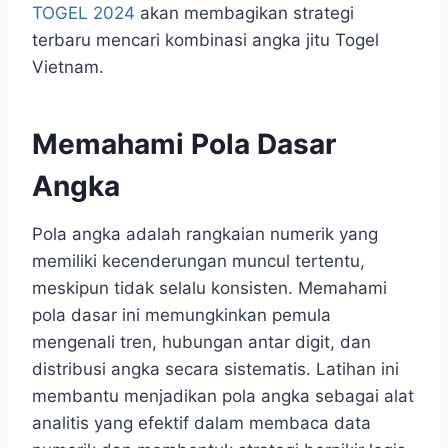
TOGEL 2024
akan membagikan strategi
terbaru mencari kombinasi angka jitu Togel
Vietnam.
Memahami Pola Dasar
Angka
Pola angka adalah rangkaian numerik yang
memiliki kecenderungan muncul tertentu,
meskipun tidak selalu konsisten. Memahami
pola dasar ini memungkinkan pemula
mengenali tren, hubungan antar digit, dan
distribusi angka secara sistematis. Latihan ini
membantu menjadikan pola angka sebagai alat
analitis yang efektif dalam membaca data