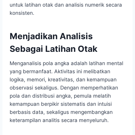
untuk latihan otak dan analisis numerik secara
konsisten.
Menjadikan Analisis
Sebagai Latihan Otak
Menganalisis pola angka adalah latihan mental
yang bermanfaat. Aktivitas ini melibatkan
logika, memori, kreativitas, dan kemampuan
observasi sekaligus. Dengan memperhatikan
pola dan distribusi angka, pemula melatih
kemampuan berpikir sistematis dan intuisi
berbasis data, sekaligus mengembangkan
keterampilan analitis secara menyeluruh.