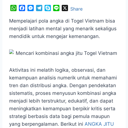
W
F
M
T
S
L
X
Share
h
a
e
e
k
i
a
c
s
l
y
n
Mempelajari pola angka di Togel Vietnam bisa
t
e
s
e
p
e
menjadi latihan mental yang menarik sekaligus
s
b
e
g
e
mendidik untuk mengejar kemenangan.
A
o
n
r
p
o
g
a
p
k
e
m
r
Aktivitas ini melatih logika, observasi, dan
kemampuan analisis numerik untuk memahami
tren dan distribusi angka. Dengan pendekatan
sistematis, proses menyusun kombinasi angka
menjadi lebih terstruktur, edukatif, dan dapat
meningkatkan kemampuan berpikir kritis serta
strategi berbasis data bagi pemula maupun
yang berpengalaman. Berikut ini
ANGKA JITU