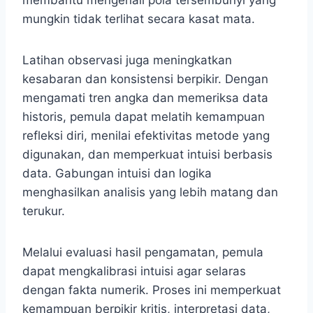
membantu mengenali pola tersembunyi yang
mungkin tidak terlihat secara kasat mata.
Latihan observasi juga meningkatkan
kesabaran dan konsistensi berpikir. Dengan
mengamati tren angka dan memeriksa data
historis, pemula dapat melatih kemampuan
refleksi diri, menilai efektivitas metode yang
digunakan, dan memperkuat intuisi berbasis
data. Gabungan intuisi dan logika
menghasilkan analisis yang lebih matang dan
terukur.
Melalui evaluasi hasil pengamatan, pemula
dapat mengkalibrasi intuisi agar selaras
dengan fakta numerik. Proses ini memperkuat
kemampuan berpikir kritis, interpretasi data,