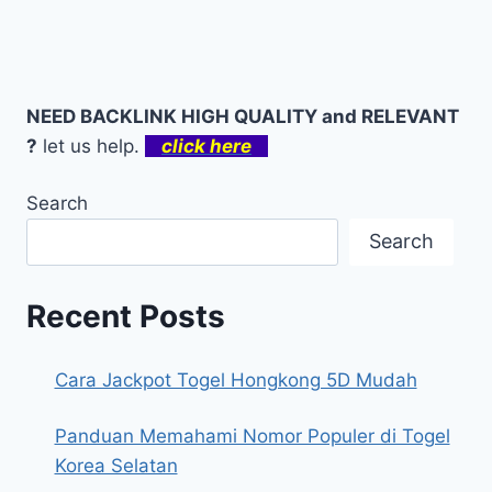
NEED BACKLINK HIGH QUALITY and RELEVANT
?
let us help.
click here
Search
Search
Recent Posts
Cara Jackpot Togel Hongkong 5D Mudah
Panduan Memahami Nomor Populer di Togel
Korea Selatan