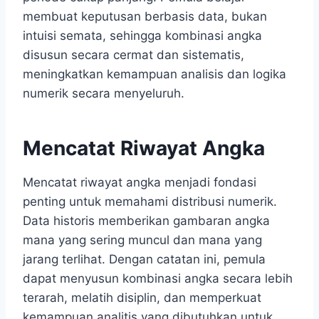
membuat keputusan berbasis data, bukan
intuisi semata, sehingga kombinasi angka
disusun secara cermat dan sistematis,
meningkatkan kemampuan analisis dan logika
numerik secara menyeluruh.
Mencatat Riwayat Angka
Mencatat riwayat angka menjadi fondasi
penting untuk memahami distribusi numerik.
Data historis memberikan gambaran angka
mana yang sering muncul dan mana yang
jarang terlihat. Dengan catatan ini, pemula
dapat menyusun kombinasi angka secara lebih
terarah, melatih disiplin, dan memperkuat
kemampuan analitis yang dibutuhkan untuk