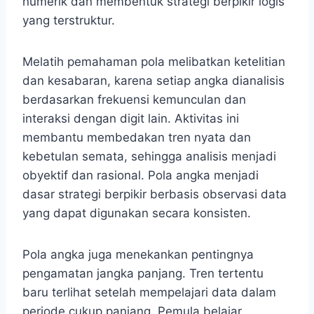
numerik dan membentuk strategi berpikir logis
yang terstruktur.
Melatih pemahaman pola melibatkan ketelitian
dan kesabaran, karena setiap angka dianalisis
berdasarkan frekuensi kemunculan dan
interaksi dengan digit lain. Aktivitas ini
membantu membedakan tren nyata dan
kebetulan semata, sehingga analisis menjadi
obyektif dan rasional. Pola angka menjadi
dasar strategi berpikir berbasis observasi data
yang dapat digunakan secara konsisten.
Pola angka juga menekankan pentingnya
pengamatan jangka panjang. Tren tertentu
baru terlihat setelah mempelajari data dalam
periode cukup panjang. Pemula belajar