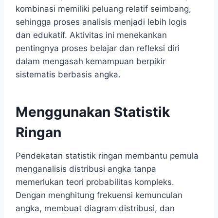
kombinasi memiliki peluang relatif seimbang,
sehingga proses analisis menjadi lebih logis
dan edukatif. Aktivitas ini menekankan
pentingnya proses belajar dan refleksi diri
dalam mengasah kemampuan berpikir
sistematis berbasis angka.
Menggunakan Statistik
Ringan
Pendekatan statistik ringan membantu pemula
menganalisis distribusi angka tanpa
memerlukan teori probabilitas kompleks.
Dengan menghitung frekuensi kemunculan
angka, membuat diagram distribusi, dan