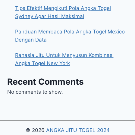
Tips Efektif Mengikuti Pola Angka Togel
Sydney Agar Hasil Maksimal
Panduan Membaca Pola Angka Togel Mexico
Dengan Data
Rahasia Jitu Untuk Menyusun Kombinasi
Angka Togel New York
Recent Comments
No comments to show.
© 2026
ANGKA JITU TOGEL 2024