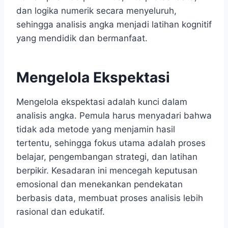
dan logika numerik secara menyeluruh,
sehingga analisis angka menjadi latihan kognitif
yang mendidik dan bermanfaat.
Mengelola Ekspektasi
Mengelola ekspektasi adalah kunci dalam
analisis angka. Pemula harus menyadari bahwa
tidak ada metode yang menjamin hasil
tertentu, sehingga fokus utama adalah proses
belajar, pengembangan strategi, dan latihan
berpikir. Kesadaran ini mencegah keputusan
emosional dan menekankan pendekatan
berbasis data, membuat proses analisis lebih
rasional dan edukatif.