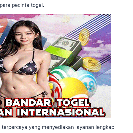
ara pecinta togel.
rm terpercaya yang menyediakan layanan lengkap