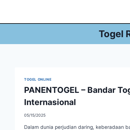
Skip
to
content
Togel 
TOGEL ONLINE
PANENTOGEL – Bandar Tog
Internasional
05/15/2025
Dalam dunia perjudian daring, keberadaa