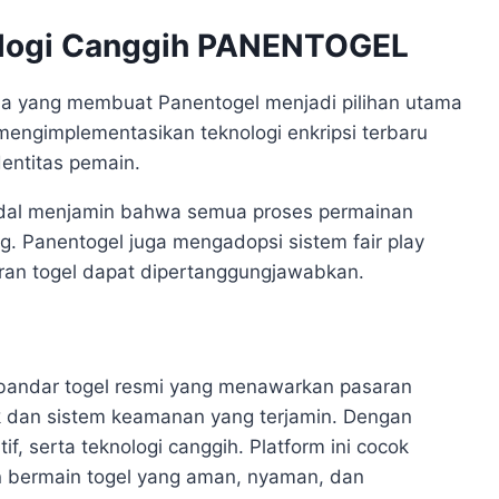
ologi Canggih PANENTOGEL
a yang membuat Panentogel menjadi pilihan utama
i mengimplementasikan teknologi enkripsi terbaru
entitas pemain.
andal menjamin bahwa semua proses permainan
. Panentogel juga mengadopsi sistem fair play
uaran togel dapat dipertanggungjawabkan.
bandar togel resmi yang menawarkan pasaran
ik dan sistem keamanan yang terjamin. Dengan
, serta teknologi canggih. Platform ini cocok
 bermain togel yang aman, nyaman, dan