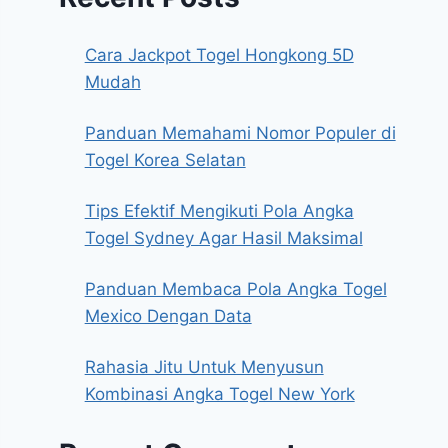
Cara Jackpot Togel Hongkong 5D
Mudah
Panduan Memahami Nomor Populer di
Togel Korea Selatan
Tips Efektif Mengikuti Pola Angka
Togel Sydney Agar Hasil Maksimal
Panduan Membaca Pola Angka Togel
Mexico Dengan Data
Rahasia Jitu Untuk Menyusun
Kombinasi Angka Togel New York