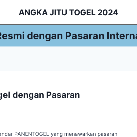
ANGKA JITU TOGEL 2024
Resmi dengan Pasaran Intern
el dengan Pasaran
n bandar PANENTOGEL yang menawarkan pasaran