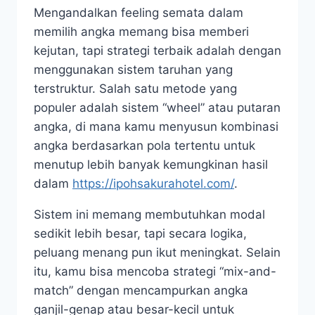
Mengandalkan feeling semata dalam
memilih angka memang bisa memberi
kejutan, tapi strategi terbaik adalah dengan
menggunakan sistem taruhan yang
terstruktur. Salah satu metode yang
populer adalah sistem “wheel” atau putaran
angka, di mana kamu menyusun kombinasi
angka berdasarkan pola tertentu untuk
menutup lebih banyak kemungkinan hasil
dalam
https://ipohsakurahotel.com/
.
Sistem ini memang membutuhkan modal
sedikit lebih besar, tapi secara logika,
peluang menang pun ikut meningkat. Selain
itu, kamu bisa mencoba strategi “mix-and-
match” dengan mencampurkan angka
ganjil-genap atau besar-kecil untuk