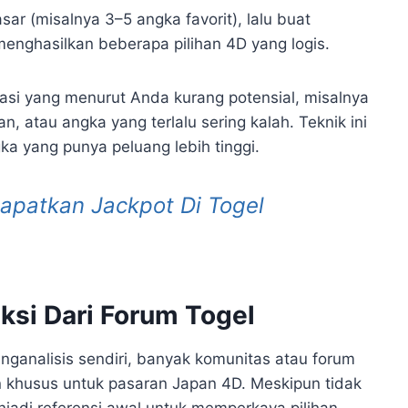
r (misalnya 3–5 angka favorit), lalu buat
enghasilkan beberapa pilihan 4D yang logis.
nasi yang menurut Anda kurang potensial, misalnya
n, atau angka yang terlalu sering kalah. Teknik ini
 yang punya peluang lebih tinggi.
apatkan Jackpot Di Togel
ksi Dari Forum Togel
ganalisis sendiri, banyak komunitas atau forum
n khusus untuk pasaran Japan 4D. Meskipun tidak