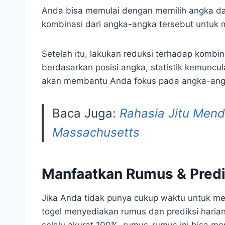
Anda bisa memulai dengan memilih angka dasa
kombinasi dari angka-angka tersebut untuk m
Setelah itu, lakukan reduksi terhadap kombi
berdasarkan posisi angka, statistik kemuncula
akan membantu Anda fokus pada angka-angka
Baca Juga:
Rahasia Jitu Mend
Massachusetts
Manfaatkan Rumus & Predi
Jika Anda tidak punya cukup waktu untuk men
togel menyediakan rumus dan prediksi haria