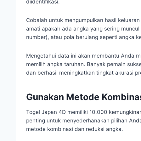
diidentifikasi.
Cobalah untuk mengumpulkan hasil keluaran s
amati apakah ada angka yang sering muncul 
number), atau pola berulang seperti angka k
Mengetahui data ini akan membantu Anda me
memilih angka taruhan. Banyak pemain sukse
dan berhasil meningkatkan tingkat akurasi pr
Gunakan Metode Kombinas
Togel Japan 4D memiliki 10.000 kemungkina
penting untuk menyederhanakan pilihan Anda
metode kombinasi dan reduksi angka.