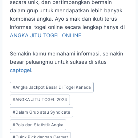
secara unik, dan pertimbangkan bermain
dalam grup untuk mendapatkan lebih banyak
kombinasi angka. Ayo simak dan ikuti terus
informasi togel online secara lengkap hanya di
ANGKA JITU TOGEL ONLINE
.
Semakin kamu memahami informasi, semakin
besar peluangmu untuk sukses di situs
captogel
.
Post
#
Angka Jackpot Besar Di Togel Kanada
Tags:
#
ANGKA JITU TOGEL 2024
#
Dalam Grup atau Syndicate
#
Pola dan Statistik Angka
#
Quick Pick dengan Cermat