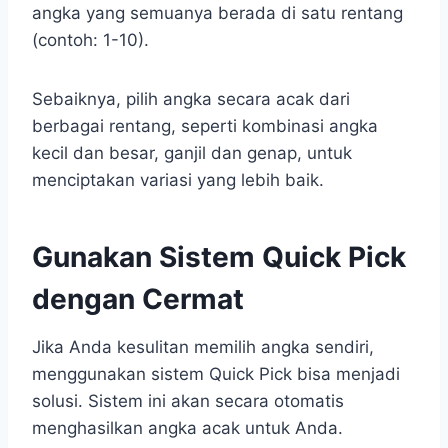
angka yang semuanya berada di satu rentang
(contoh: 1-10).
Sebaiknya, pilih angka secara acak dari
berbagai rentang, seperti kombinasi angka
kecil dan besar, ganjil dan genap, untuk
menciptakan variasi yang lebih baik.
Gunakan Sistem Quick Pick
dengan Cermat
Jika Anda kesulitan memilih angka sendiri,
menggunakan sistem Quick Pick bisa menjadi
solusi. Sistem ini akan secara otomatis
menghasilkan angka acak untuk Anda.