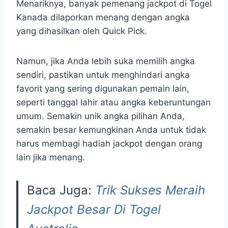
Menariknya, banyak pemenang jackpot di Togel
Kanada dilaporkan menang dengan angka
yang dihasilkan oleh Quick Pick.
Namun, jika Anda lebih suka memilih angka
sendiri, pastikan untuk menghindari angka
favorit yang sering digunakan pemain lain,
seperti tanggal lahir atau angka keberuntungan
umum. Semakin unik angka pilihan Anda,
semakin besar kemungkinan Anda untuk tidak
harus membagi hadiah jackpot dengan orang
lain jika menang.
Baca Juga:
Trik Sukses Meraih
Jackpot Besar Di Togel