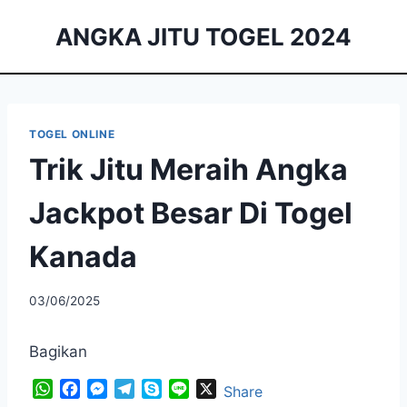
Skip
ANGKA JITU TOGEL 2024
to
content
TOGEL ONLINE
Trik Jitu Meraih Angka
Jackpot Besar Di Togel
Kanada
03/06/2025
Bagikan
W
F
M
T
S
L
X
Share