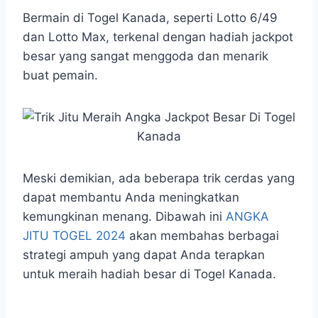
h
a
e
e
k
i
a
c
s
l
y
n
Bermain di Togel Kanada, seperti Lotto 6/49
t
e
s
e
p
e
dan Lotto Max, terkenal dengan hadiah jackpot
s
b
e
g
e
besar yang sangat menggoda dan menarik
A
o
n
r
buat pemain.
p
o
g
a
p
k
e
m
r
Meski demikian, ada beberapa trik cerdas yang
dapat membantu Anda meningkatkan
kemungkinan menang. Dibawah ini
ANGKA
JITU TOGEL 2024
akan membahas berbagai
strategi ampuh yang dapat Anda terapkan
untuk meraih hadiah besar di Togel Kanada.