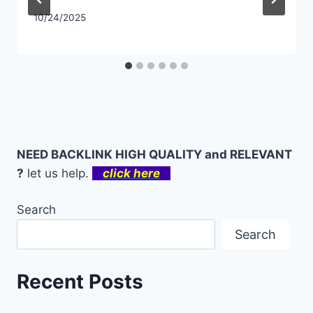
10/24/2025
NEED BACKLINK HIGH QUALITY and RELEVANT
?
let us help.
click here
Search
Search
Recent Posts