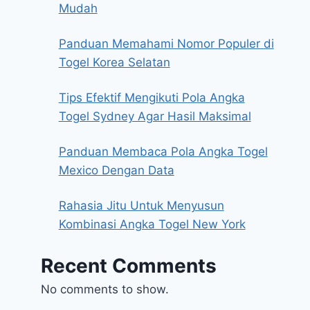
Mudah
Panduan Memahami Nomor Populer di
Togel Korea Selatan
Tips Efektif Mengikuti Pola Angka
Togel Sydney Agar Hasil Maksimal
Panduan Membaca Pola Angka Togel
Mexico Dengan Data
Rahasia Jitu Untuk Menyusun
Kombinasi Angka Togel New York
Recent Comments
No comments to show.