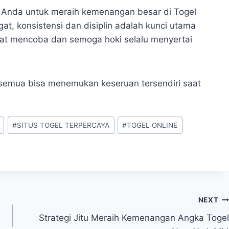
g Anda untuk meraih kemenangan besar di Togel
gat, konsistensi dan disiplin adalah kunci utama
mat mencoba dan semoga hoki selalu menyertai
 semua bisa menemukan keseruan tersendiri saat
#
SITUS TOGEL TERPERCAYA
#
TOGEL ONLINE
NEXT
Strategi Jitu Meraih Kemenangan Angka Togel