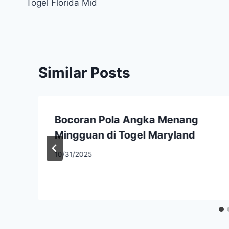
Togel Florida Mid
Similar Posts
Bocoran Pola Angka Menang
Mingguan di Togel Maryland
10/31/2025