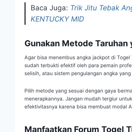
Baca Juga:
Trik Jitu Tebak A
KENTUCKY MID
Gunakan Metode Taruhan y
Agar bisa menembus angka jackpot di Togel 
sudah terbukti efektif oleh para pemain pro
selisih, atau sistem pengulangan angka yang
Pilih metode yang sesuai dengan gaya bermai
menerapkannya. Jangan mudah tergiur untu
efektivitasnya karena bisa membuat modal A
Manfaatkan Forum Togel T