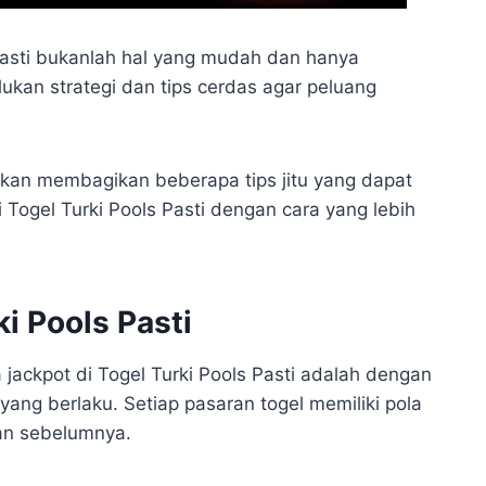
Pasti bukanlah hal yang mudah dan hanya
kan strategi dan tips cerdas agar peluang
kan membagikan beberapa tips jitu yang dapat
ogel Turki Pools Pasti dengan cara yang lebih
ki Pools Pasti
jackpot di Togel Turki Pools Pasti adalah dengan
ang berlaku. Setiap pasaran togel memiliki pola
aran sebelumnya.