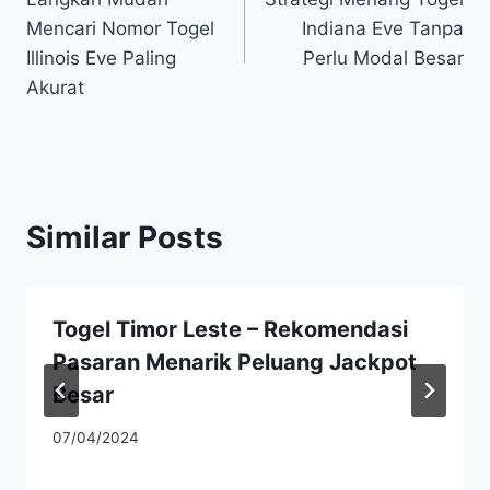
navigation
Mencari Nomor Togel
Indiana Eve Tanpa
Illinois Eve Paling
Perlu Modal Besar
Akurat
Similar Posts
Togel Timor Leste – Rekomendasi
Pasaran Menarik Peluang Jackpot
Besar
07/04/2024