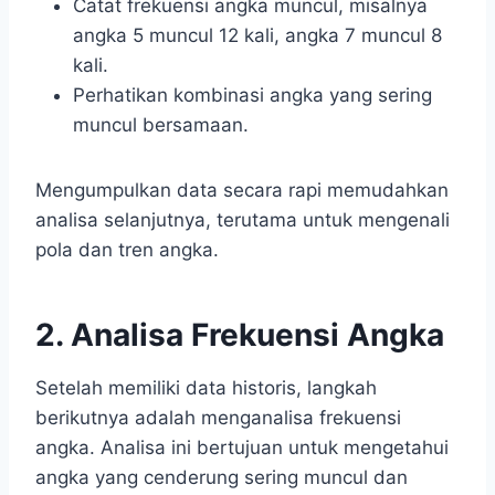
Catat frekuensi angka muncul, misalnya
angka 5 muncul 12 kali, angka 7 muncul 8
kali.
Perhatikan kombinasi angka yang sering
muncul bersamaan.
Mengumpulkan data secara rapi memudahkan
analisa selanjutnya, terutama untuk mengenali
pola dan tren angka.
2. Analisa Frekuensi Angka
Setelah memiliki data historis, langkah
berikutnya adalah menganalisa frekuensi
angka. Analisa ini bertujuan untuk mengetahui
angka yang cenderung sering muncul dan