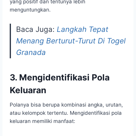
yang positif dan tentunya lebih
menguntungkan.
Baca Juga:
Langkah Tepat
Menang Berturut-Turut Di Togel
Granada
3. Mengidentifikasi Pola
Keluaran
Polanya bisa berupa kombinasi angka, urutan,
atau kelompok tertentu. Mengidentifikasi pola
keluaran memiliki manfaat: