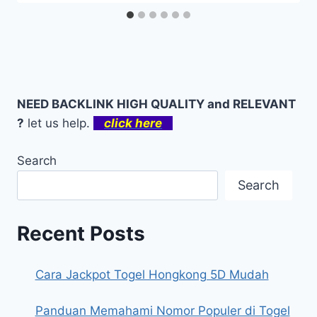
NEED BACKLINK HIGH QUALITY and RELEVANT
?
let us help.
click here
Search
Search
Recent Posts
Cara Jackpot Togel Hongkong 5D Mudah
Panduan Memahami Nomor Populer di Togel